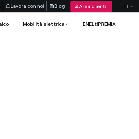
a
Lavora con noi
Blog
Area clienti
IT
aico
Mobilità elettrica
ENELtiPREMIA