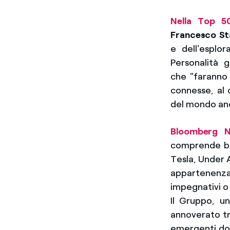
Nella Top 5
Francesco St
e dell'esplor
Personalità
che "faranno 
connesse, al 
del mondo anc
Bloomberg 
comprende bi
Tesla, Under 
appartenenz
impegnativi o
Il Gruppo, un
annoverato tr
emergenti dov