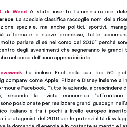
0 di Wired
è stato inserito l'amministratore del
arace
. La speciale classifica raccoglie nomi della rice
azione spaziale, ma anche politici, sportivi, manage
 già affermate e nuove promesse, tutte accomuna
molto parlare di sé nel corso del 2016" perché son
centro degli avvenimenti che segneranno le grandi 
he nel corso dell'anno appena iniziato.
Newsweek
ha incluso Enel nella sua top 50 globa
g company come Apple, Pfizer e Disney insieme a inn
Armour e Facebook. Tutte le aziende, a prescindere d
a, secondo la rivista economica "affrontano
 sono posizionate per realizzare grandi guadagni nell'a
ico italiano e tra i pochi a livello europeo inserito 
a i protagonisti del 2016 per le potenzialità di svilup
e la domanda di energia è in costante aumento e l'a