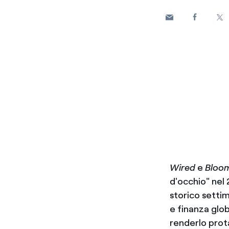
Wired
e
Bloo
d'occhio" nel 
storico setti
e finanza glob
renderlo prot