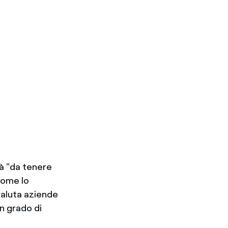
tà "da tenere
 come lo
valuta aziende
in grado di