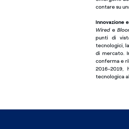
contare su una
Innovazione e 
Wired
e
Blo
punti di vis
tecnologici, 
di mercato. I
conferma e ri
2016-2019, h
tecnologica a