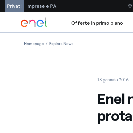
Privati
Imprese e PA
Offerte in primo piano
Homepage
Esplora News
18 gennaio 2016
Enel 
prota