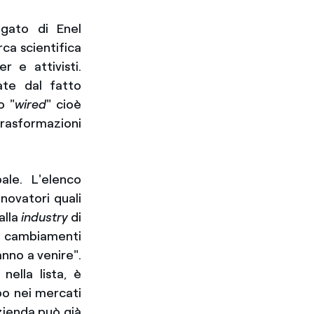
egato di Enel
rca scientifica
r e attivisti.
te dal fatto
o "
wired
" cioè
trasformazioni
le. L'elenco
ovatori quali
alla
industry
di
 cambiamenti
nno a venire".
nella lista, è
po nei mercati
zienda può già