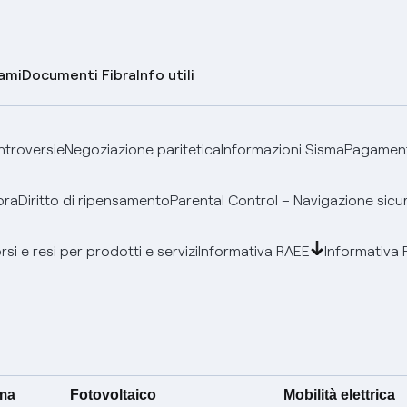
lami
Documenti Fibra
Info utili
ontroversie
Negoziazione paritetica
Informazioni Sisma
Pagamenti
bra
Diritto di ripensamento
Parental Control – Navigazione sicu
si e resi per prodotti e servizi
Informativa RAEE
Informativa 
ima
Fotovoltaico
Mobilità elettrica