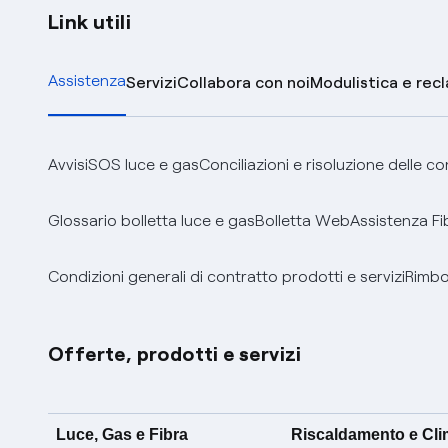
Link utili
Assistenza
Servizi
Collabora con noi
Modulistica e rec
Avvisi
SOS luce e gas
Conciliazioni e risoluzione delle c
Glossario bolletta luce e gas
Bolletta Web
Assistenza Fi
Condizioni generali di contratto prodotti e servizi
Rimbor
Offerte, prodotti e servizi
Luce, Gas e Fibra
Riscaldamento e Cl