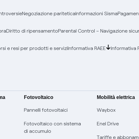
ontroversie
Negoziazione paritetica
Informazioni Sisma
Pagamenti
bra
Diritto di ripensamento
Parental Control – Navigazione sicu
si e resi per prodotti e servizi
Informativa RAEE
Informativa 
ima
Fotovoltaico
Mobilità elettrica
Pannelli fotovoltaici
Waybox
Fotovoltaico con sistema
Enel Drive
di accumulo
Tariffe e abbonam