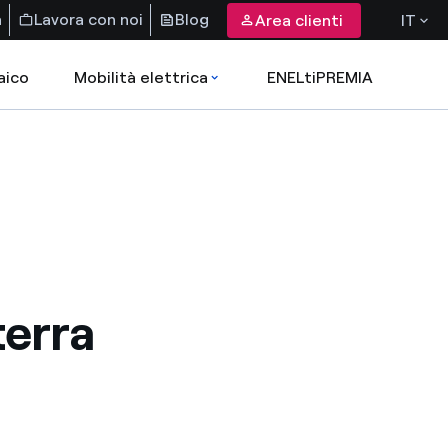
a
Lavora con noi
Blog
Area clienti
IT
aico
Mobilità elettrica
ENELtiPREMIA
terra