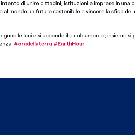
intento di unire cittadini, istituzioni e imprese in una
re al mondo un futuro sostenibile e vincere la sfida d
engono le luci e si accende il cambiamento; insieme si 
renza.
#‎oradellaterra
‬
#‎EarthHour‬