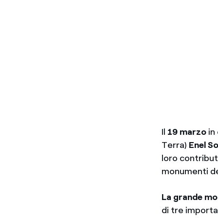
Il
19 marzo
in
Terra)
Enel So
loro contribu
monumenti del
La grande mob
di tre import