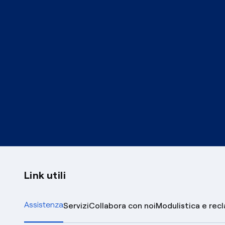
Link utili
Assistenza
Servizi
Collabora con noi
Modulistica e rec