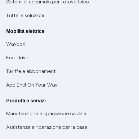
Certificazioni
Sistemi di accumulo per fotovoltaico
Condizioni generali di contratto prodotti e servizi
Nuove regole europee per la protezione dei dati
Tutte le soluzioni
Rimborsi e resi per prodotti e servizi
Offerte Placet non vulnerabili
Mobilità elettrica
Informativa RAEE
Offerta Tutela Vulnerabilità Gas
Waybox
Informativa Privacy AI
Mobilità Elettrica
Enel Drive
Phishing e truffe online
Tariffe e abbonamenti
Verifica chi ti ha chiamato
App Enel On Your Way
Agevolazione utenti con disabilità per offerte Fibra
Prodotti e servizi
Informativa RAEE
Manutenzione e riparazione caldaia
Assistenza e riparazione per la casa