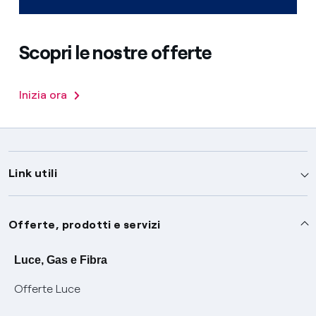
Scopri le nostre offerte
Inizia ora
Link utili
Assistenza
Offerte, prodotti e servizi
Avvisi
Servizi
Luce, Gas e Fibra
Offerte Luce
SOS luce e gas
Servizio di salvaguardia
Collabora con noi