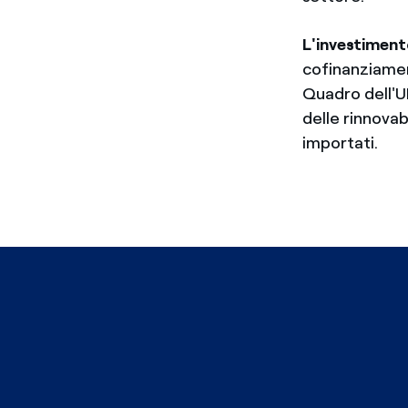
L'investiment
cofinanziamen
Quadro dell'U
delle rinnovab
importati.