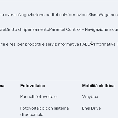
ontroversie
Negoziazione paritetica
Informazioni Sisma
Pagamenti
bra
Diritto di ripensamento
Parental Control – Navigazione sicu
si e resi per prodotti e servizi
Informativa RAEE
Informativa 
ima
Fotovoltaico
Mobilità elettrica
Pannelli fotovoltaici
Waybox
Fotovoltaico con sistema
Enel Drive
di accumulo