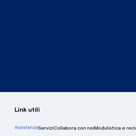
Link utili
Assistenza
Servizi
Collabora con noi
Modulistica e rec