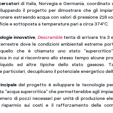
cercatori
di Italia, Norvegia e Germania, coordinato
iluppando il progetto per dimostrare che gli impia
onare estraendo acqua con valori di pressione 218 vol
rficie e sottoposta a temperature pari a circa 374°C.
ologie innovative
,
Descramble
tenta di arrivare tra 3 
 terrestre dove le condizioni ambientali estreme por
 quello che è chiamato uno stato "supercritico
sica in cui si riscontrano allo stesso tempo alcune pro
liquido ed altre tipiche dello stato gassoso. Tal
 particolari, decuplicano il potenziale energetico del
rincipale
del progetto è sviluppare le tecnologie per
ta "acqua supercritica" che permetterebbe agli impia
 numero di pozzi necessari per unità di produzione ele
risparmio sui costi e il rafforzamento della comp