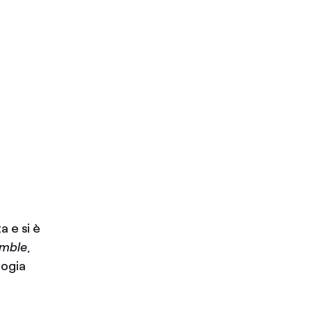
 e si è
mble
,
logia