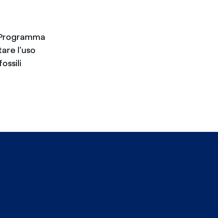
° Programma
are l'uso
ossili