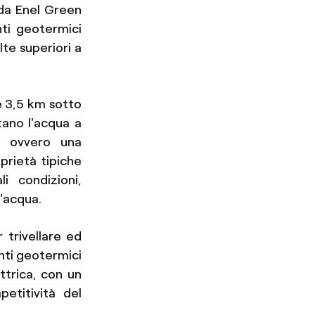
 da Enel Green
nti geotermici
te superiori a
e 3,5 km sotto
tano l'acqua a
" ovvero una
prietà tipiche
i condizioni,
l'acqua.
 trivellare ed
nti geotermici
ttrica, con un
etitività del