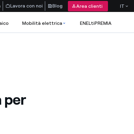
a
Lavora con noi
Blog
Area clienti
IT
aico
Mobilità elettrica
ENELtiPREMIA
a per