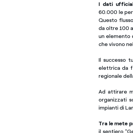
I dati uffic
60.000 le per
Questo flusso
da oltre 100 a
un elemento d
che vivono nel
Il successo t
elettrica da 
regionale del
Ad attirare m
organizzati s
impianti di La
Tra le mete p
il sentiero "