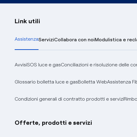
Link utili
Assistenza
Servizi
Collabora con noi
Modulistica e rec
Avvisi
SOS luce e gas
Conciliazioni e risoluzione delle c
Glossario bolletta luce e gas
Bolletta Web
Assistenza Fi
Condizioni generali di contratto prodotti e servizi
Rimbor
Offerte, prodotti e servizi