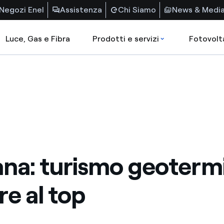
Negozi Enel
Assistenza
Chi Siamo
News & Medi
Luce, Gas e Fibra
Prodotti e servizi
Fotovolt
na: turismo geoterm
e al top