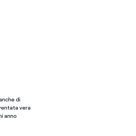
anche di
iventata vera
gni anno