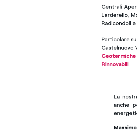
Centrali Aper
Larderello, M
Radicondoli e 
Particolare s
Castelnuovo V
Geotermiche (
Rinnovabili
.
La nostr
anche pe
energeti
Massimo