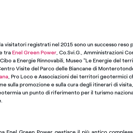
la visitatori registrati nel 2015 sono un successo reso p
e tra
Enel Green Power
, Co.Svi.G., Amministrazioni Co
ibo a Energie Rinnovabili, Museo "Le Energie del terri
Centro Visite del Parco delle Biancane di Monterotond
ana
, Pro Loco e Associazioni dei territori geotermici 
me sulla promozione e sulla cura degli itinerari di visit
eotermia un punto di riferimento per il turismo nazion
.
na Enel Green Power gestisce il più antico comples