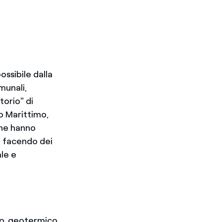
ossibile dalla
munali,
torio" di
o Marittimo,
che hanno
a, facendo dei
ale e
so geotermico