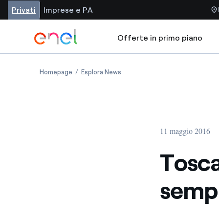
Privati
Imprese e PA
Offerte in primo piano
Homepage
Esplora News
11 maggio 2016
Tosca
sempr