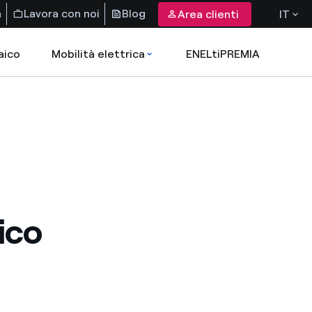
a
Lavora con noi
Blog
Area clienti
IT
aico
Mobilità elettrica
ENELtiPREMIA
ico