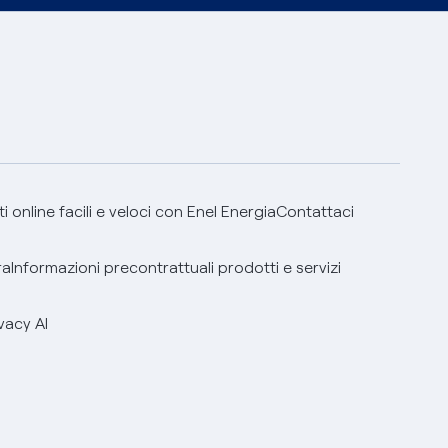
 online facili e veloci con Enel Energia
Contattaci
ra
Informazioni precontrattuali prodotti e servizi
vacy AI