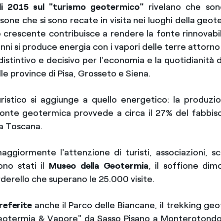
iali 2015 sul "turismo geotermico"
rivelano che son
sone che si sono recate in visita nei luoghi della geot
 crescente contribuisce a rendere la fonte rinnovabil
nni si produce energia con i vapori delle terre attorno
istintivo e decisivo per l'economia e la quotidianità 
le province di Pisa, Grosseto e Siena.
uristico si aggiunge a quello energetico: la produzi
fonte geotermica provvede a circa il 27% del fabbis
la Toscana.
aggiormente l'attenzione di turisti, associazioni, s
ono stati il
Museo della Geotermia
, il soffione dim
rderello che superano le 25.000 visite.
referite
anche il Parco delle Biancane, il trekking ge
Geotermia & Vapore" da Sasso Pisano a Monterotondo