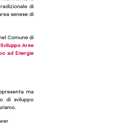
radizionale di
area senese di
nel Comune di
 Sviluppo Aree
bo ad Energie
rappresenta ma
o di sviluppo
urismo.
ower