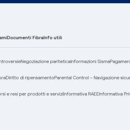
lami
Documenti Fibra
Info utili
ontroversie
Negoziazione paritetica
Informazioni Sisma
Pagamenti
bra
Diritto di ripensamento
Parental Control – Navigazione sicu
si e resi per prodotti e servizi
Informativa RAEE
Informativa Pri