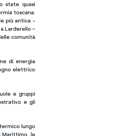
o state quasi
ermia toscana.
e più antica -
 a Larderello –
delle comunità
one di energia
ogno elettrico
cuole e gruppi
ostrativo e gli
otermico lungo
 Marittimo, le