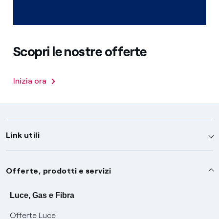
Scopri le nostre offerte
Inizia ora
Link utili
Assistenza
Offerte, prodotti e servizi
Avvisi
Servizi
Luce, Gas e Fibra
Offerte Luce
SOS luce e gas