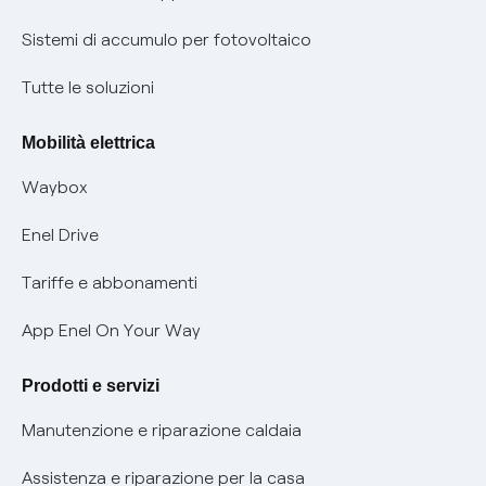
Informazioni precontrattuali prodotti e servizi
Certificazioni
Sistemi di accumulo per fotovoltaico
Condizioni generali di contratto prodotti e servizi
Nuove regole europee per la protezione dei dati
Tutte le soluzioni
Rimborsi e resi per prodotti e servizi
Offerte Placet non vulnerabili
Mobilità elettrica
Informativa RAEE
Offerta Tutela Vulnerabilità Gas
Waybox
Informativa Privacy AI
Mobilità Elettrica
Enel Drive
Phishing e truffe online
Tariffe e abbonamenti
Verifica chi ti ha chiamato
App Enel On Your Way
Agevolazione utenti con disabilità per offerte Fibra
Prodotti e servizi
Informativa RAEE
Manutenzione e riparazione caldaia
Assistenza e riparazione per la casa