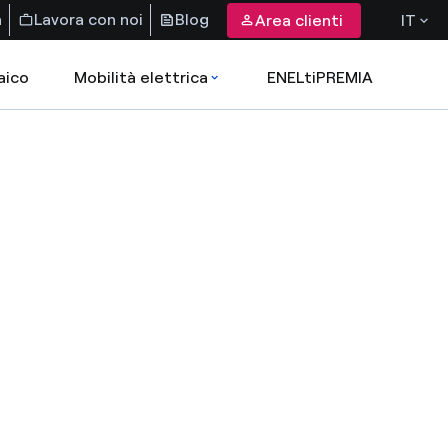
a
Lavora con noi
Blog
Area clienti
IT
aico
Mobilità elettrica
ENELtiPREMIA