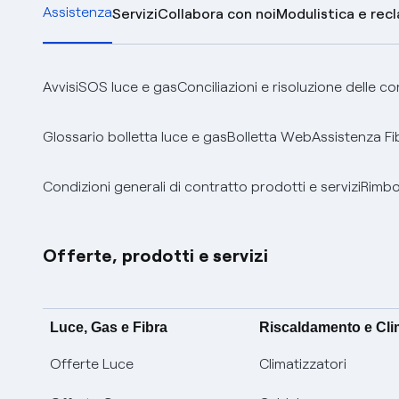
Assistenza
Servizi
Collabora con noi
Modulistica e rec
Avvisi
SOS luce e gas
Conciliazioni e risoluzione delle c
Glossario bolletta luce e gas
Bolletta Web
Assistenza Fi
Condizioni generali di contratto prodotti e servizi
Rimbor
Offerte, prodotti e servizi
Luce, Gas e Fibra
Riscaldamento e Cl
Offerte Luce
Climatizzatori