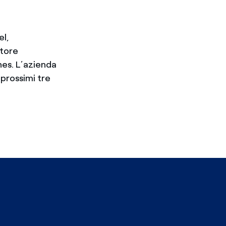
el,
atore
ines. L’azienda
 prossimi tre