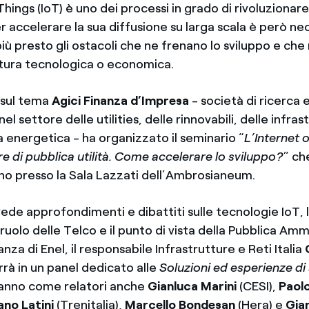
Things (IoT) è uno dei processi in grado di rivoluzionare
r accelerare la sua diffusione su larga scala è però ne
iù presto gli ostacoli che ne frenano lo sviluppo e che
atura tecnologica o economica.
 sul tema
Agici Finanza d’Impresa
- società di ricerca
el settore delle utilities, delle rinnovabili, delle infras
a energetica - ha organizzato il seminario “
L’Internet 
ure di pubblica utilità. Come accelerare lo sviluppo?
” ch
no presso la Sala Lazzati dell’Ambrosianeum.
ede approfondimenti e dibattiti sulle tecnologie IoT, 
l ruolo delle Telco e il punto di vista della Pubblica Am
nza di Enel, il responsabile Infrastrutture e Reti Italia
rrà in un panel dedicato alle
Soluzioni ed esperienze d
eranno come relatori anche
Gianluca Marini
(CESI),
Paolo
ano Latini
(Trenitalia),
Marcello Bondesan
(Hera) e
Gian