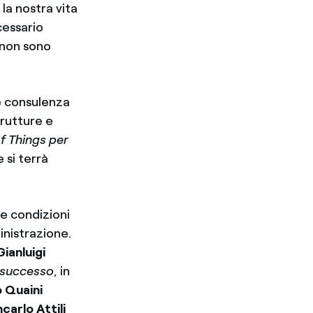
 la nostra vita
cessario
 non sono
 e consulenza
trutture e
of Things per
e si terrà
le condizioni
ministrazione.
Gianluigi
i successo
, in
 Quaini
carlo Attili