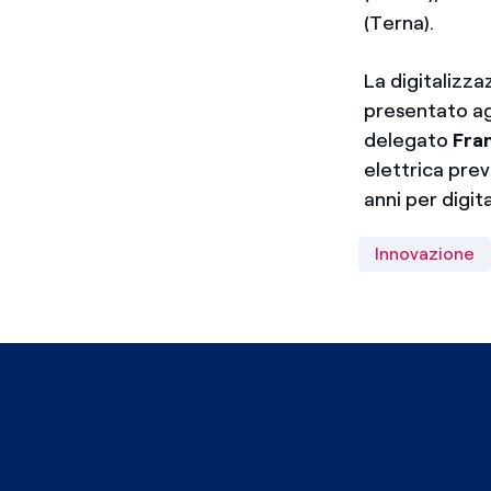
(Terna).
La digitalizza
presentato agl
delegato
Fra
elettrica preve
anni per digita
Innovazione