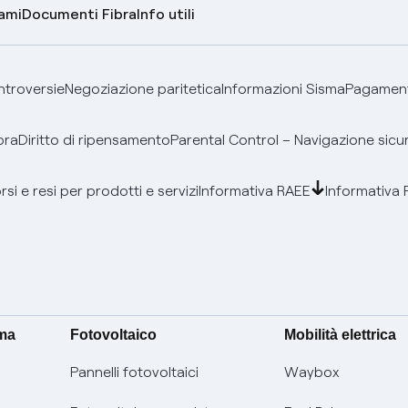
lami
Documenti Fibra
Info utili
ontroversie
Negoziazione paritetica
Informazioni Sisma
Pagamenti
bra
Diritto di ripensamento
Parental Control – Navigazione sicu
si e resi per prodotti e servizi
Informativa RAEE
Informativa 
ima
Fotovoltaico
Mobilità elettrica
Pannelli fotovoltaici
Waybox