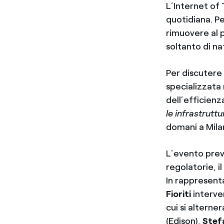
L’Internet of 
quotidiana. Pe
rimuovere al p
soltanto di n
Per discutere
specializzata n
dell’efficienz
le infrastrutt
domani a Mila
L’evento prev
regolatorie, i
In rappresenta
Fioriti
interve
cui si altern
(Edison),
Stef