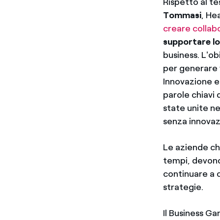
Rispetto al te
Tommasi
, He
creare collab
supportare lo
business. L'ob
per generare v
Innovazione e
parole chiavi 
state unite n
senza innovaz
Le aziende ch
tempi, devono 
continuare a 
strategie.
Il Business G