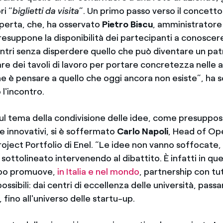
ri “
biglietti da visita
”. Un primo passo verso il concetto
perta, che, ha osservato
Pietro Biscu
, amministratore
esuppone la disponibilità dei partecipanti a conoscer
ontri senza disperdere quello che può diventare un pat
re dei tavoli di lavoro per portare concretezza nelle 
ne è pensare a quello che oggi ancora non esiste”, ha 
l'incontro.
sul tema della condivisione delle idee, come presuppos
e innovativi, si è soffermato
Carlo Napoli
, Head of Op
roject Portfolio di Enel. “Le idee non vanno soffocate
 sottolineato intervenendo al dibattito. È infatti in qu
ppo promuove,
in Italia e nel mondo
, partnership con tutt
ossibili: dai centri di eccellenza delle università, pass
, fino all'universo delle startu-up.