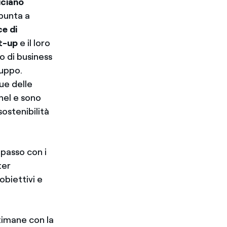
ciano
 punta a
ce di
rt-up
e il loro
o di business
ruppo.
ue delle
Enel e sono
sostenibilità
 passo con i
ter
biettivi e
timane con la