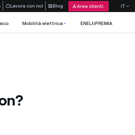
a
Lavora con noi
Blog
Area clienti
IT
aico
Mobilità elettrica
ENELtiPREMIA
ion?