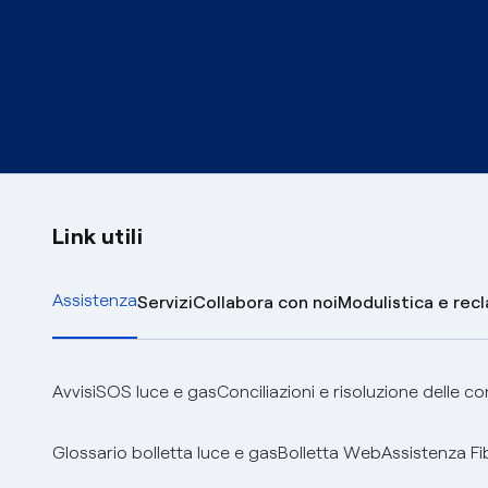
Link utili
Assistenza
Servizi
Collabora con noi
Modulistica e rec
Avvisi
SOS luce e gas
Conciliazioni e risoluzione delle c
Glossario bolletta luce e gas
Bolletta Web
Assistenza Fi