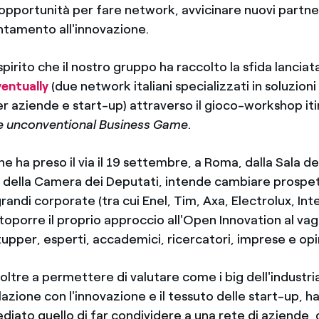
 opportunità per fare network, avvicinare nuovi partne
entamento all'innovazione.
pirito che il nostro gruppo ha raccolto la sfida lanciat
entually
(due network italiani specializzati in soluzioni
r aziende e start-up) attraverso il gioco-workshop it
he unconventional Business Game
.
he ha preso il via il 19 settembre, a Roma, dalla Sala de
ella Camera dei Deputati, intende cambiare prospet
andi corporate (tra cui Enel, Tim, Axa, Electrolux, In
ottoporre il proprio approccio all'Open Innovation al vag
rtupper, esperti, accademici, ricercatori, imprese e o
oltre a permettere di valutare come i big dell'industria 
azione con l'innovazione e il tessuto delle start-up, 
diato quello di far condividere a una rete di aziende, 