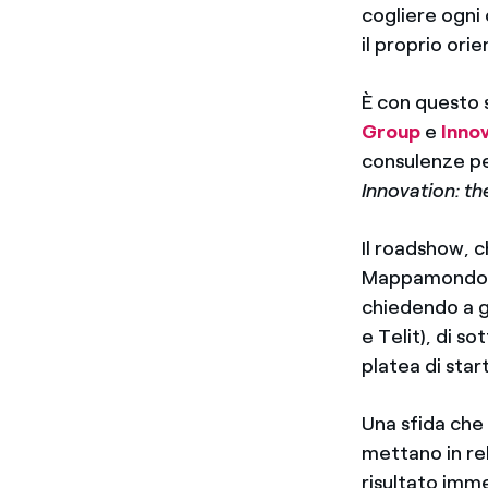
cogliere ogni
il proprio ori
È con questo s
Group
e
Innov
consulenze pe
Innovation: t
Il roadshow, c
Mappamondo d
chiedendo a gr
e Telit), di s
platea di sta
Una sfida che 
mettano in rel
risultato imme