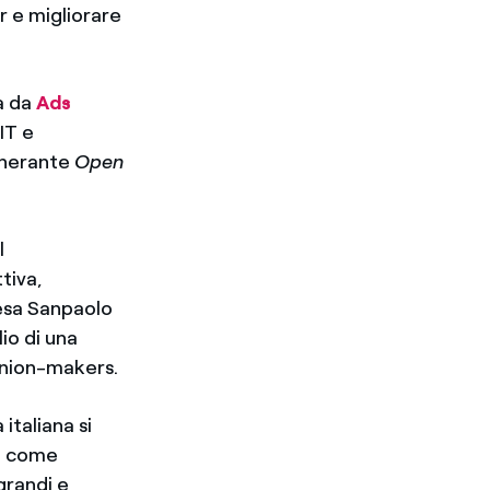
r e migliorare
a da
Ads
 IT e
inerante
Open
l
tiva,
tesa Sanpaolo
lio di una
pinion-makers.
italiana si
ha come
grandi e