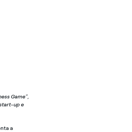
iness Game”,
start-up e
onta a