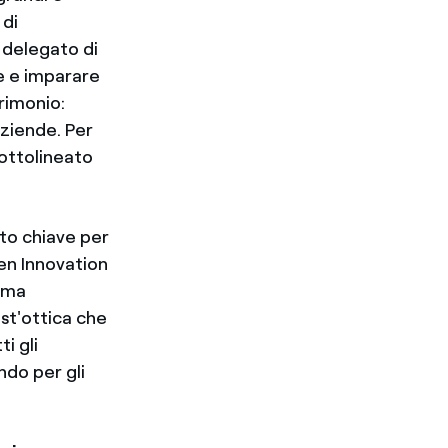
 di
 delegato di
e e imparare
rimonio:
aziende. Per
sottolineato
to chiave per
en Innovation
, ma
est'ottica che
i gli
ando per gli