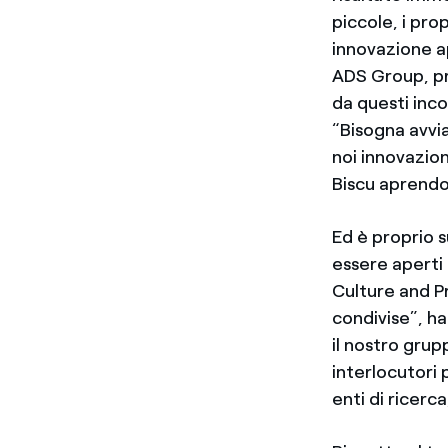
piccole, i prop
innovazione a
ADS Group, pr
da questi inc
“Bisogna avvia
noi innovazio
Biscu aprendo 
Ed è proprio 
essere aperti 
Culture and P
condivise”, ha
il nostro gru
interlocutori p
enti di ricerca