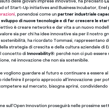
ssuto delle giovani imprese innovative, ha precisato
Lu
ad of Start-Up initiatives and Business Incubator, Enel
orazioni
, ponendosi come un
partner industriale capa
 sviluppo di nuove tecnologie e di far crescere le sta
iettivo è creare networks e dar vita a un nuovo modell
alore sia per chi ha idee innovative sia per il nostro g
 sostenibilità, ha ricordato Tommasi, rappresentano d
della strategia di crescita e della cultura aziendale di 
el concetto di
Innovability®
: perché non ci può essere 
ione, né innovazione che non sia sostenibile.
e vogliono guardare al futuro e continuare a essere al
ridefinire il proprio approccio all'innovazione: per po
competere sul mercato, bisogna aprirsi, condividendo o
ame sull'Open Innovation proseguirà nelle prossime set