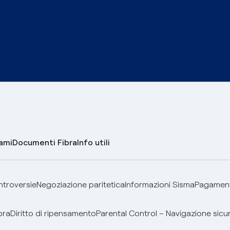
lami
Documenti Fibra
Info utili
ontroversie
Negoziazione paritetica
Informazioni Sisma
Pagamenti
bra
Diritto di ripensamento
Parental Control – Navigazione sicu