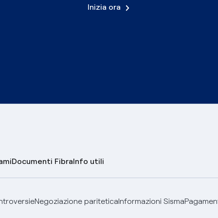
Inizia ora
lami
Documenti Fibra
Info utili
ontroversie
Negoziazione paritetica
Informazioni Sisma
Pagamenti