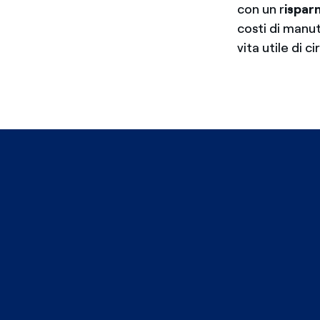
con un r
isparm
costi di manu
vita utile di ci