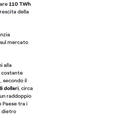
iare
110 TWh
rescita della
enzia
 sul mercato
i alla
in costante
), secondo il
i dollari
, circa
i un raddoppio
o Paese tra i
, dietro