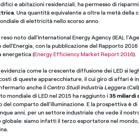
edifici e abitazioni residenziali, ha permesso di risparm
ttrica
. Una quantità equivalente a oltre la metà della c
diale di elettricità nello scorso anno.
o reso noto dall'International Energy Agency (IEA), l'Ag
e dell'Energia, con la pubblicazione del Rapporto 2016
a energetica (
Energy Efficiency Market Report 2016
).
i evidenzia come la crescente diffusione dei LED si legh
costi di queste apparecchiature, il cui giro di affari è 
onfermarlo anche il
Centro Studi Industria Leggera
(Csil
ato mondiale di LED nel 2015 ha raggiunto i
35 miliardi d
o del comparto dell'illuminazione. E la prospettiva è d
inque anni, per un settore industriale che vede il nostr
lo globale: siamo infatti il terzo esportatore nel mondo
na.