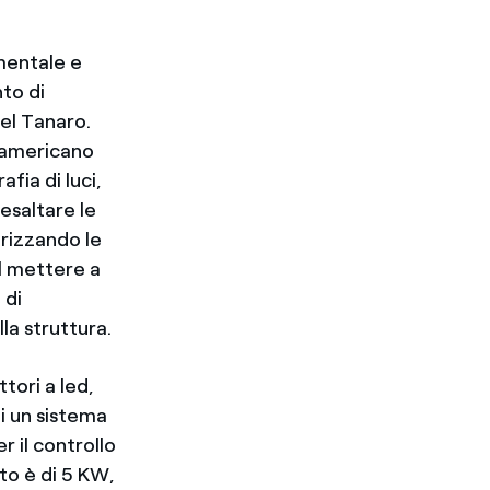
mentale e
nto di
del Tanaro.
o americano
fia di luci,
 esaltare le
orizzando le
l mettere a
 di
la struttura.
tori a led,
di un sistema
r il controllo
to è di 5 KW,