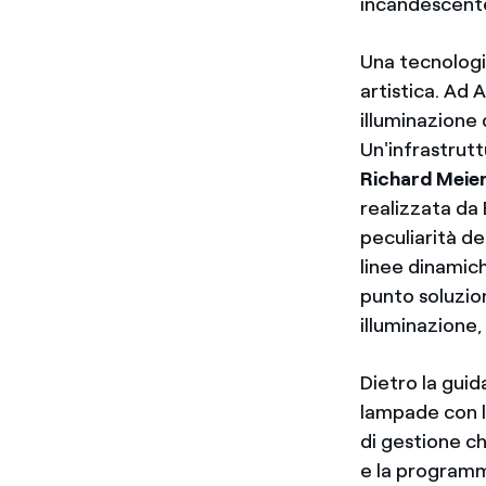
incandescente,
Una tecnologi
artistica. Ad 
illuminazione 
Un'infrastrut
Richard Meie
realizzata da 
peculiarità de
linee dinamic
punto soluzion
illuminazione,
Dietro la guid
lampade con li
di gestione ch
e la programm