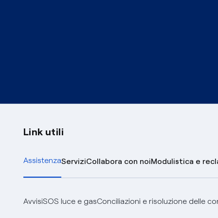
Link utili
Assistenza
Servizi
Collabora con noi
Modulistica e rec
Avvisi
SOS luce e gas
Conciliazioni e risoluzione delle c