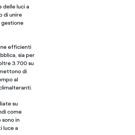
 delle luci a
o di unire
a gestione
one efficienti
bblica, sia per
oltre 3.700 su
rmettono di
tempo al
climalteranti.
liate su
randi come
e sono in
i luce a