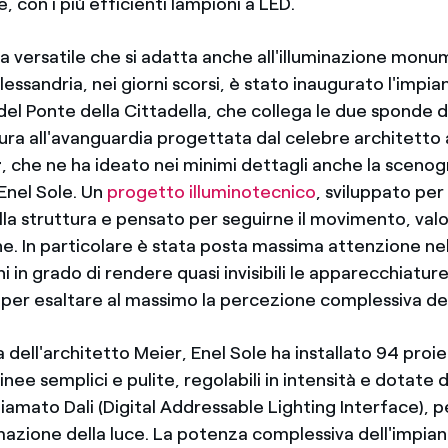
 con i più efficienti lampioni a LED.
a versatile che si adatta anche all'illuminazione monu
Alessandria, nei giorni scorsi, è stato inaugurato l'impia
del Ponte della Cittadella, che collega le due sponde 
tura all'avanguardia progettata dal celebre architett
r
, che ne ha ideato nei minimi dettagli anche la scenogra
Enel Sole. Un
progetto illuminotecnico
, sviluppato per
lla struttura e pensato per seguirne il movimento, val
he. In particolare è stata posta massima attenzione ne
i in grado di rendere quasi invisibili le apparecchiature
 per esaltare al massimo la percezione complessiva del
a dell'architetto Meier, Enel Sole ha installato 94 proiet
nee semplici e pulite, regolabili in intensità e dotate 
iamato Dali (Digital Addressable Lighting Interface), pe
azione della luce. La potenza complessiva dell'impian