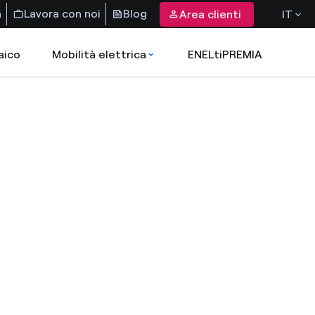
a
Lavora con noi
Blog
Area clienti
IT
aico
Mobilità elettrica
ENELtiPREMIA