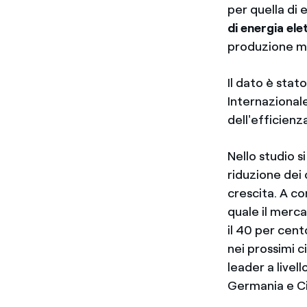
per quella di 
di energia ele
produzione mon
Il dato è stat
Internazional
dell'efficienz
Nello studio s
riduzione dei 
crescita. A c
quale il merc
il 40 per cent
nei prossimi c
leader a livel
Germania e Ci