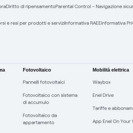
bra
Diritto di ripensamento
Parental Control – Navigazione sicu
si e resi per prodotti e servizi
Informativa RAEE
Informativa Pri
ima
Fotovoltaico
Mobilità elettrica
Pannelli fotovoltaici
Waybox
Fotovoltaico con sistema
Enel Drive
di accumulo
Tariffe e abbonam
Fotovoltaico da
App Enel On Your
appartamento