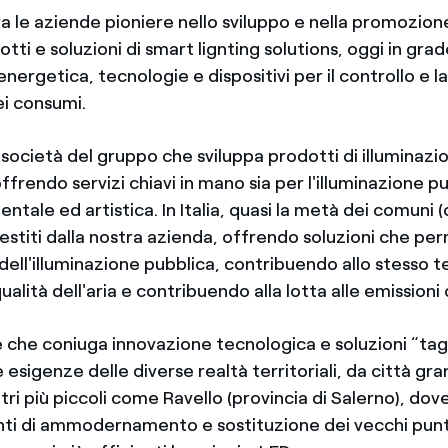
ra le aziende pioniere nello sviluppo e nella promozione
tti e soluzioni di smart lignting solutions, oggi in grad
 energetica, tecnologie e dispositivi per il controllo e l
ei consumi.
a società del gruppo che sviluppa prodotti di illuminazi
offrendo servizi chiavi in mano sia per l'illuminazione pu
tale ed artistica. In Italia, quasi la metà dei comuni (
estiti dalla nostra azienda, offrendo soluzioni che pe
i dell'illuminazione pubblica, contribuendo allo stesso 
ualità dell'aria e contribuendo alla lotta alle emissioni 
 che coniuga innovazione tecnologica e soluzioni “tag
e esigenze delle diverse realtà territoriali, da città g
ri più piccoli come Ravello (provincia di Salerno), dov
nti di ammodernamento e sostituzione dei vecchi punt