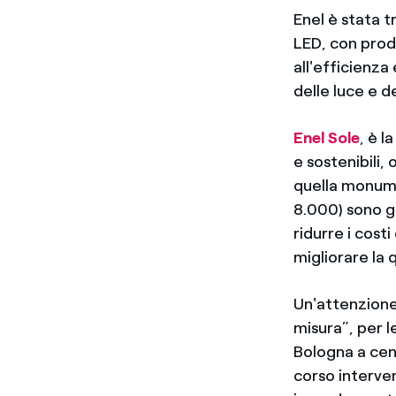
Enel è stata t
LED, con prodo
all'efficienza
delle luce e d
Enel Sole
, è l
e sostenibili, 
quella monumen
8.000) sono g
ridurre i cost
migliorare la q
Un'attenzione
misura”, per l
Bologna a cent
corso interve