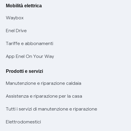
Rimborsi e resi per prodotti e servizi
Offerte Placet non vulnerabili
Mobilità elettrica
Informativa RAEE
Offerta Tutela Vulnerabilità Gas
Waybox
Informativa Privacy AI
Mobilità Elettrica
Enel Drive
Phishing e truffe online
Tariffe e abbonamenti
Verifica chi ti ha chiamato
App Enel On Your Way
Agevolazione utenti con disabilità per offerte Fibra
Prodotti e servizi
Informativa RAEE
Manutenzione e riparazione caldaia
Assistenza e riparazione per la casa
Tutti i servizi di manutenzione e riparazione
Elettrodomestici