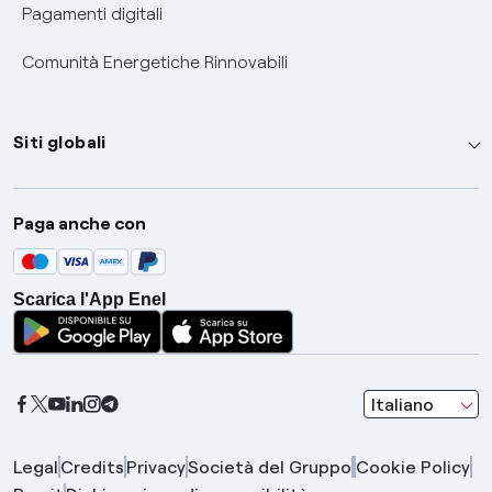
Pagamenti digitali
Comunità Energetiche Rinnovabili
Siti globali
Enel Group
Paga anche con
Enel Green Power
Global Trading
Scarica l'App Enel
Global Procurement
Gridspertise
Open Innovability
seleziona una l
Italiano
Legal
Credits
Privacy
Società del Gruppo
Cookie Policy