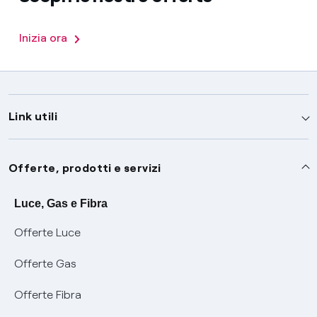
Inizia ora
Link utili
Assistenza
Offerte, prodotti e servizi
Avvisi
Servizi
Luce, Gas e Fibra
Offerte Luce
SOS luce e gas
Servizio di salvaguardia
Collabora con noi
Offerte Gas
Conciliazioni e risoluzione delle controversie
Servizio default di distribuzione
Sponsorizzazioni
Modulistica e reclami
Offerte Fibra
Negoziazione paritetica
Tutele graduali
Diventa nostro partner