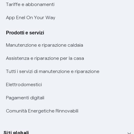
Phishing e truffe online
Tariffe e abbonamenti
Verifica chi ti ha chiamato
App Enel On Your Way
Agevolazione utenti con disabilità per offerte Fibra
Prodotti e servizi
Informativa RAEE
Manutenzione e riparazione caldaia
Assistenza e riparazione per la casa
Tutti i servizi di manutenzione e riparazione
Elettrodomestici
Pagamenti digitali
Comunità Energetiche Rinnovabili
Siti globali