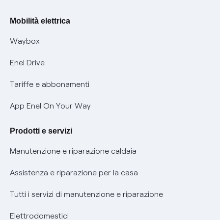
Rimborsi e resi per prodotti e servizi
Offerte Placet non vulnerabili
Mobilità elettrica
Informativa RAEE
Offerta Tutela Vulnerabilità Gas
Waybox
Informativa Privacy AI
Mobilità Elettrica
Enel Drive
Phishing e truffe online
Tariffe e abbonamenti
Verifica chi ti ha chiamato
App Enel On Your Way
Agevolazione utenti con disabilità per offerte Fibra
Prodotti e servizi
Informativa RAEE
Manutenzione e riparazione caldaia
Assistenza e riparazione per la casa
Tutti i servizi di manutenzione e riparazione
Elettrodomestici