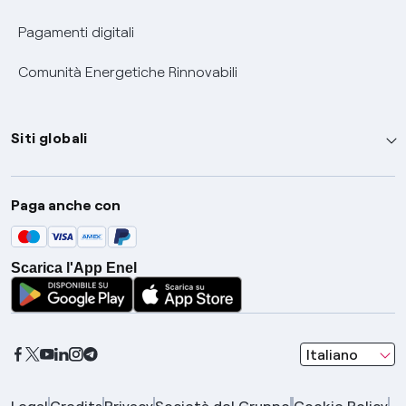
Pagamenti digitali
Comunità Energetiche Rinnovabili
Siti globali
Enel Group
Paga anche con
Enel Green Power
Global Trading
Scarica l'App Enel
Global Procurement
Gridspertise
Open Innovability
seleziona una l
Italiano