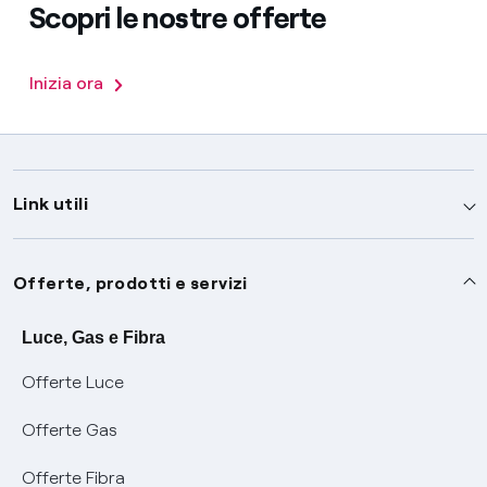
Scopri le nostre offerte
Inizia ora
Link utili
Assistenza
Offerte, prodotti e servizi
Avvisi
Servizi
Luce, Gas e Fibra
Offerte Luce
SOS luce e gas
Servizio di salvaguardia
Collabora con noi
Offerte Gas
Conciliazioni e risoluzione delle controversie
Servizio default di distribuzione
Sponsorizzazioni
Modulistica e reclami
Offerte Fibra
Negoziazione paritetica