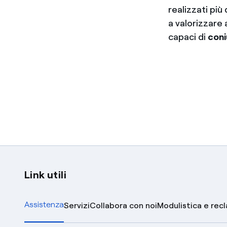
realizzati più
a valorizzare 
capaci di
coni
Link utili
Assistenza
Servizi
Collabora con noi
Modulistica e rec