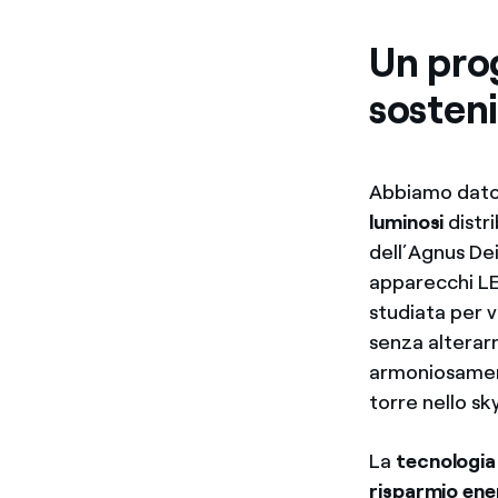
Un prog
sosteni
Abbiamo dato 
luminosi
distri
dell’Agnus Dei
apparecchi LE
studiata per v
senza alterar
armoniosament
torre nello sk
La
tecnologi
risparmio ene