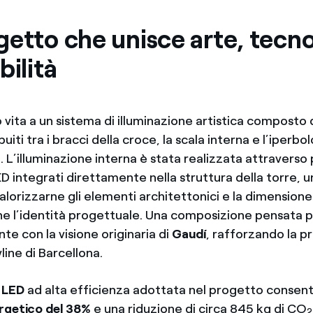
etto che unisce arte, tecno
bilità
vita a un sistema di illuminazione artistica composto
buiti tra i bracci della croce, la scala interna e l’iperbo
. L’illuminazione interna è stata realizzata attraverso 
D integrati direttamente nella struttura della torre, u
alorizzarne gli elementi architettonici e la dimensione
ne l’identità progettuale. Una composizione pensata p
e con la visione originaria di
Gaudí
, rafforzando la p
yline di Barcellona.
a LED
ad alta efficienza adottata nel progetto consent
rgetico del 38%
e una riduzione di circa 845 kg di CO
2