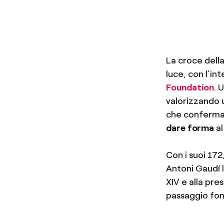
La croce dell
luce, con l’in
Foundation
.
U
valorizzando u
che conferma 
dare forma
al
Con i suoi 172
Antoni Gaudí 
XIV e alla pre
passaggio fo