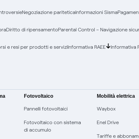
ontroversie
Negoziazione paritetica
Informazioni Sisma
Pagamenti
bra
Diritto di ripensamento
Parental Control – Navigazione sicu
si e resi per prodotti e servizi
Informativa RAEE
Informativa 
ima
Fotovoltaico
Mobilità elettrica
Pannelli fotovoltaici
Waybox
Fotovoltaico con sistema
Enel Drive
di accumulo
Tariffe e abbonam