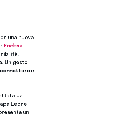
 con una nuova
so
Endesa
ibilità,
e. Un gesto
connettere
e
ettata da
 Papa Leone
ppresenta un
a.