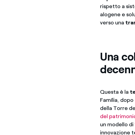
rispetto a sis
alogene e sol
verso una
tra
Una co
decen
Questa è la
t
Família, dopo 
della Torre de
del patrimonio
un modello di
innovazione te