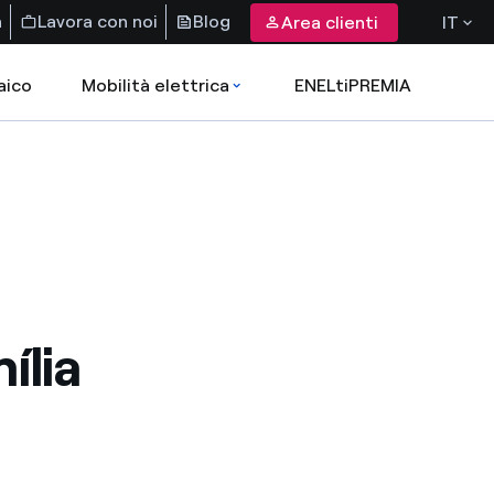
a
Lavora con noi
Blog
Area clienti
IT
aico
Mobilità elettrica
ENELtiPREMIA
ília