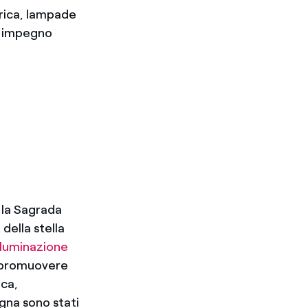
arica, lampade
ro impegno
 la Sagrada
della stella
lluminazione
a promuovere
ica,
ogna sono stati