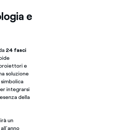
logia e
 da
24 fasci
loide
proiettori e
na soluzione
 simbolica
er integrarsi
resenza della
irà un
all’anno