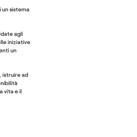
 un sistema
.
idate agli
le iniziative
enti un
 istruire ad
nibilità
 vita e il