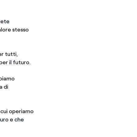
rete
alore stesso
r tutti,
er il futuro.
bbiamo
a di
n cui operiamo
turo e che