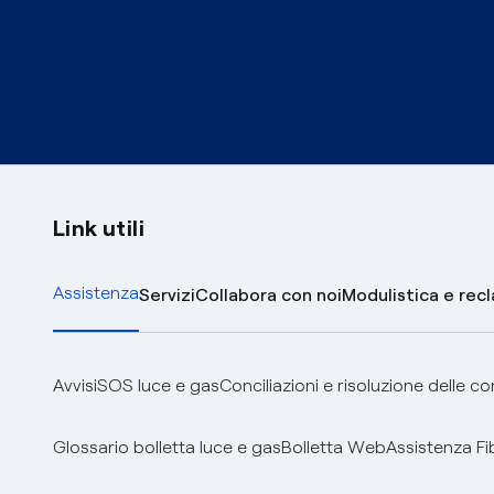
Link utili
Assistenza
Servizi
Collabora con noi
Modulistica e rec
Avvisi
SOS luce e gas
Conciliazioni e risoluzione delle c
Glossario bolletta luce e gas
Bolletta Web
Assistenza Fi