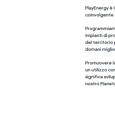
PlayEnergy è 
coinvolgente 
Programmiamo a
impianti di pr
del territorio
domani miglior
Promuovere la 
un utilizzo co
significa svilu
nostro Pianet