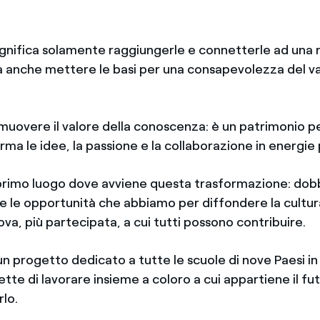
gnifica solamente raggiungerle e connetterle ad una 
a anche mettere le basi per una consapevolezza del v
uovere il valore della conoscenza: è un patrimonio pe
ma le idee, la passione e la collaborazione in energie p
l primo luogo dove avviene questa trasformazione: do
te le opportunità che abbiamo per diffondere la cultur
va, più partecipata, a cui tutti possono contribuire.
un progetto dedicato a tutte le scuole di nove Paesi i
tte di lavorare insieme a coloro a cui appartiene il fu
rlo.