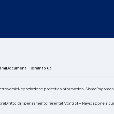
lami
Documenti Fibra
Info utili
ontroversie
Negoziazione paritetica
Informazioni Sisma
Pagamenti
bra
Diritto di ripensamento
Parental Control – Navigazione sicu