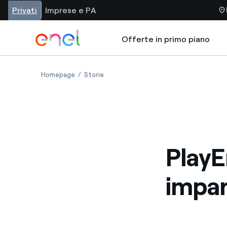
Privati
Imprese e PA
Offerte in primo piano
Homepage
Storie
PlayE
impa