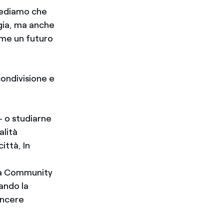
rediamo che
rgia, ma anche
ieme un futuro
condivisione e
- o studiarne
alità
città, In
lla Community
ando la
incere