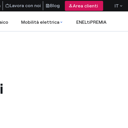
a
Lavora con noi
Blog
Area clienti
IT
aico
Mobilità elettrica
ENELtiPREMIA
i