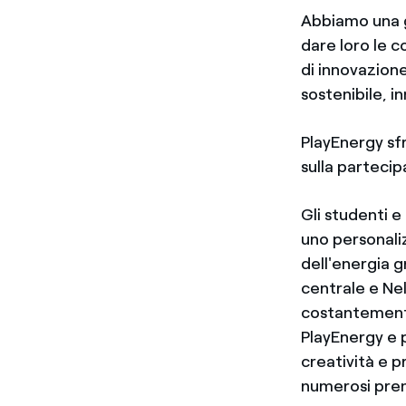
Abbiamo una g
dare loro le 
di innovazione
sostenibile, i
PlayEnergy sfr
sulla partecip
Gli studenti e
uno personaliz
dell'energia gr
centrale e Nel
costantemente
PlayEnergy e p
creatività e p
numerosi pre