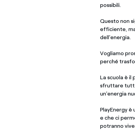
possibili.
Questo non si
efficiente, m
dell'energia.
Vogliamo prom
perché trasfor
La scuola è i
sfruttare tut
un'energia nuo
PlayEnergy è 
e che ci perme
potranno vive