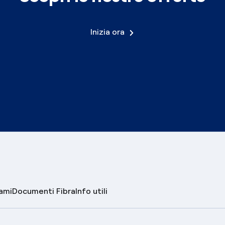
Inizia ora
lami
Documenti Fibra
Info utili