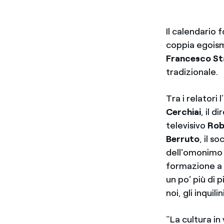
Il calendario 
coppia egoism
Francesco St
tradizionale.
Tra i relatori
Cerchiai
, il 
televisivo
Rob
Berruto
, il s
dell'omonimo I
formazione a 
un po' più di 
noi, gli inquil
“La cultura in