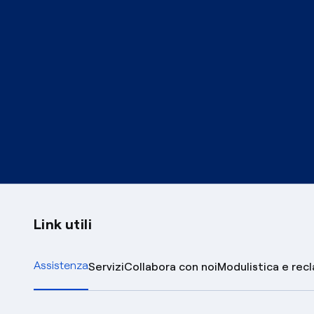
Link utili
Assistenza
Servizi
Collabora con noi
Modulistica e rec