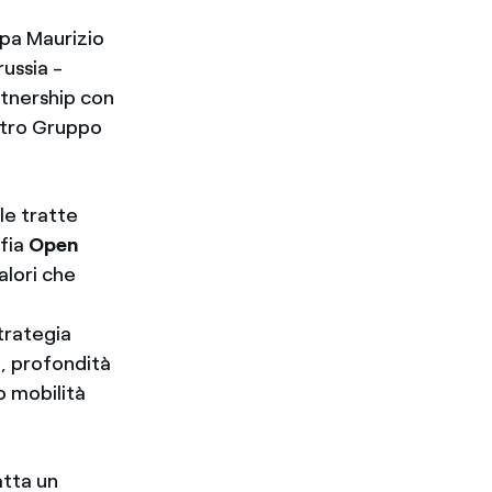
mpa Maurizio
russia -
rtnership con
ostro Gruppo
le tratte
fia
Open
Valori che
6
strategia
o, profondità
o mobilità
atta un