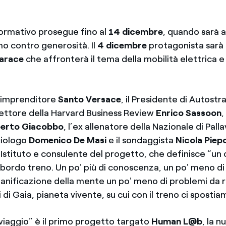
formativo prosegue fino al
14 dicembre
, quando sarà a
o contro generosità. Il
4 dicembre
protagonista sarà i
arace
che affronterà il tema della mobilità elettrica e 
 l’imprenditore
Santo Versace
, il Presidente di Autost
direttore della Harvard Business Review
Enrico Sassoon
,
erto Giacobbo
, l’ex allenatore della Nazionale di Pall
ociologo
Domenico De Masi
e il sondaggista
Nicola Piepo
stituto e consulente del progetto, che definisce “un c
bordo treno. Un po' più di conoscenza, un po' meno di
pianificazione della mente un po' meno di problemi da r
ini di Gaia, pianeta vivente, su cui con il treno ci spostia
 viaggio” è il primo progetto targato
Human L@b
, la n