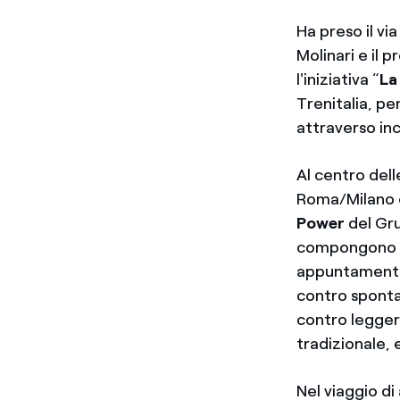
Ha preso il vi
Molinari e il p
l'iniziativa “
La
Trenitalia, p
attraverso inc
Al centro dell
Roma/Milano 
Power
del Gr
compongono l'a
appuntament
contro sponta
contro legger
tradizionale,
Nel viaggio di 