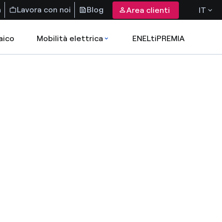
a
Lavora con noi
Blog
Area clienti
IT
aico
Mobilità elettrica
ENELtiPREMIA