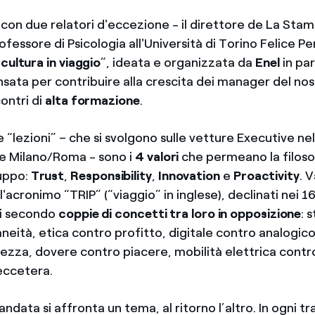
a con due relatori d'eccezione - il direttore de La Sta
rofessore di Psicologia all'Università di Torino Felice Pe
 cultura in viaggio
”, ideata e organizzata da
Enel
in pa
ensata per contribuire alla crescita dei manager del n
ontri di
alta formazione
.
e “lezioni” – che si svolgono sulle vetture Executive nel
e Milano/Roma - sono i
4 valori
che permeano la filoso
uppo:
Trust
,
Responsibility
,
Innovation
e
Proactivity
. 
cronimo “TRIP” (“viaggio” in inglese), declinati nei 1
i secondo
coppie di concetti tra loro in opposizione
: 
neità, etica contro profitto, digitale contro analogic
ezza, dovere contro piacere, mobilità elettrica contr
 eccetera.
andata si affronta un tema, al ritorno l’altro. In ogni tr