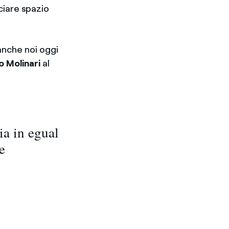
sciare spazio
 anche noi oggi
o Molinari
al
ia in egual
e