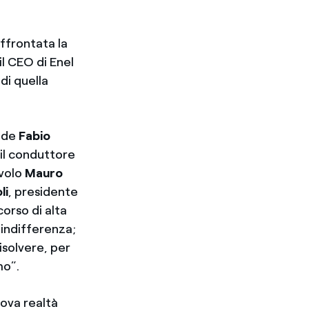
ffrontata la
l CEO di Enel
di quella
rade
Fabio
 il conduttore
avolo
Mauro
li
, presidente
orso di alta
 indifferenza;
isolvere, per
mo”.
uova realtà