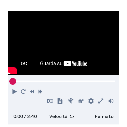
Riproduci
Torna
Indietro
Avanti
all'inizio
Attiva
Mostra
Più
Più
Preferenze
Attiva
Volu
audiodescrizioni
trascrizione
veloce
lento
schermo
0:00
/ 2:40
Velocità: 1x
Fermato
intero