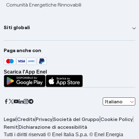
Comunità Energetiche Rinnovabili
Siti globali
Enel Group
Paga anche con
Enel Green Power
Global Trading
Scarica l'App Enel
Global Procurement
Gridspertise
Open Innovability
seleziona una l
Italiano
Legal
Credits
Privacy
Società del Gruppo
Cookie Policy
Remit
Dichiarazione di accessibilità
Tutti i diritti riservati © Enel Italia S.p.a. © Enel Energia