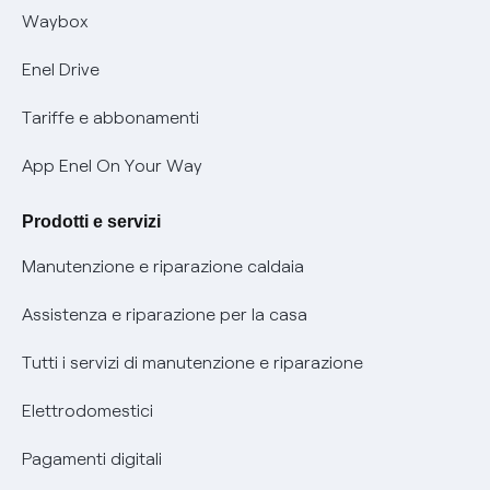
Informativa RAEE
Offerta Tutela Vulnerabilità Gas
Waybox
Informativa Privacy AI
Mobilità Elettrica
Enel Drive
Phishing e truffe online
Tariffe e abbonamenti
Verifica chi ti ha chiamato
App Enel On Your Way
Agevolazione utenti con disabilità per offerte Fibra
Prodotti e servizi
Informativa RAEE
Manutenzione e riparazione caldaia
Assistenza e riparazione per la casa
Tutti i servizi di manutenzione e riparazione
Elettrodomestici
Pagamenti digitali