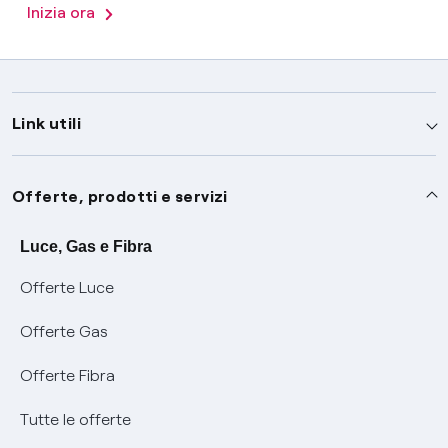
Inizia ora
Link utili
Assistenza
Offerte, prodotti e servizi
Avvisi
Servizi
Luce, Gas e Fibra
Offerte Luce
SOS luce e gas
Servizio di salvaguardia
Collabora con noi
Offerte Gas
Conciliazioni e risoluzione delle controversie
Servizio default di distribuzione
Sponsorizzazioni
Modulistica e reclami
Offerte Fibra
Negoziazione paritetica
Tutele graduali
Diventa nostro partner
Moduli e documenti
Tutte le offerte
Informazioni Sisma
Documenti Fibra
FUI