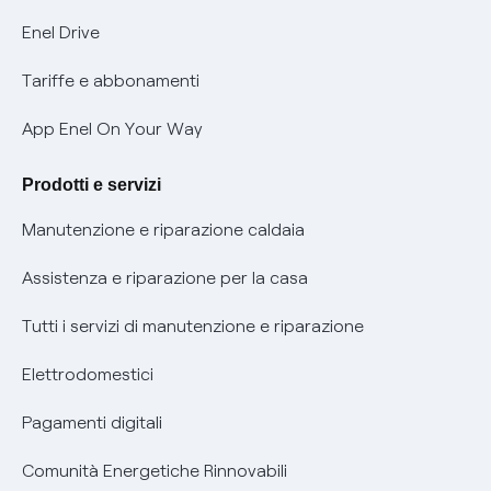
Informativa Privacy AI
Mobilità Elettrica
Enel Drive
Phishing e truffe online
Tariffe e abbonamenti
Verifica chi ti ha chiamato
App Enel On Your Way
Agevolazione utenti con disabilità per offerte Fibra
Prodotti e servizi
Informativa RAEE
Manutenzione e riparazione caldaia
Assistenza e riparazione per la casa
Tutti i servizi di manutenzione e riparazione
Elettrodomestici
Pagamenti digitali
Comunità Energetiche Rinnovabili