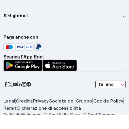
Siti globali
Enel Group
Paga anche con
Enel Green Power
Global Trading
Scarica l'App Enel
Global Procurement
Gridspertise
Open Innovability
seleziona una l
Italiano
Legal
Credits
Privacy
Società del Gruppo
Cookie Policy
Remit
Dichiarazione di accessibilità
Tutti i diritti riservati © Enel Italia S.p.a. © Enel Energia
S.p.a. | Gruppo IVA Enel P.IVA 15844561009