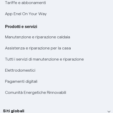
Phishing e truffe online
Tariffe e abbonamenti
Verifica chi ti ha chiamato
App Enel On Your Way
Agevolazione utenti con disabilità per offerte Fibra
Prodotti e servizi
Informativa RAEE
Manutenzione e riparazione caldaia
Assistenza e riparazione per la casa
Tutti i servizi di manutenzione e riparazione
Elettrodomestici
Pagamenti digitali
Comunità Energetiche Rinnovabili
Siti globali