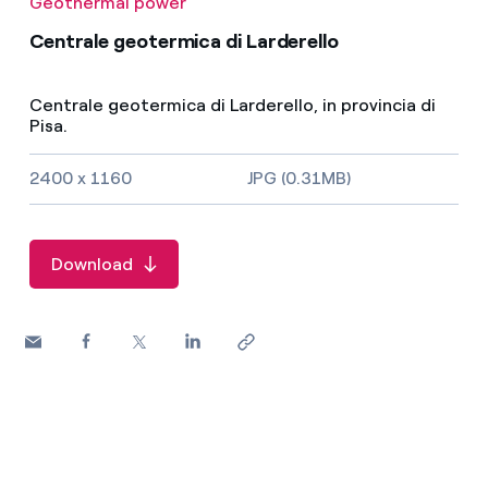
Geothermal power
Centrale geotermica di Larderello
Centrale geotermica di Larderello, in provincia di
Pisa.
Image size and file type
2400 x 1160
JPG (0.31MB)
Download