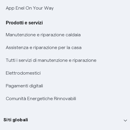
Verifica chi ti ha chiamato
App Enel On Your Way
Agevolazione utenti con disabilità per offerte Fibra
Prodotti e servizi
Informativa RAEE
Manutenzione e riparazione caldaia
Assistenza e riparazione per la casa
Tutti i servizi di manutenzione e riparazione
Elettrodomestici
Pagamenti digitali
Comunità Energetiche Rinnovabili
Siti globali