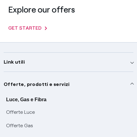
Explore our offers
GET STARTED
Link utili
Assistenza
Offerte, prodotti e servizi
Avvisi
Servizi
Luce, Gas e Fibra
Offerte Luce
SOS luce e gas
Servizio di salvaguardia
Collabora con noi
Offerte Gas
Conciliazioni e risoluzione delle controversie
Servizio default di distribuzione
Sponsorizzazioni
Modulistica e reclami