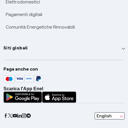
Elettrodomestici
Pagamenti digitali
Comunità Energetiche Rinnovabili
Siti globali
Enel Group
Paga anche con
Enel Green Power
Global Trading
Scarica l'App Enel
Global Procurement
Gridspertise
Open Innovability
seleziona una l
English