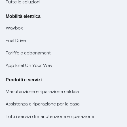
Condizioni generali di contratto prodotti e servizi
Nuove regole europee per la protezione dei dati
Tutte le soluzioni
Rimborsi e resi per prodotti e servizi
Offerte Placet non vulnerabili
Mobilità elettrica
Informativa RAEE
Offerta Tutela Vulnerabilità Gas
Waybox
Informativa Privacy AI
Mobilità Elettrica
Enel Drive
Phishing e truffe online
Tariffe e abbonamenti
Verifica chi ti ha chiamato
App Enel On Your Way
Agevolazione utenti con disabilità per offerte Fibra
Prodotti e servizi
Informativa RAEE
Manutenzione e riparazione caldaia
Assistenza e riparazione per la casa
Tutti i servizi di manutenzione e riparazione