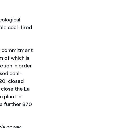
cological
ale coal-fired
l’s commitment
m of which is
uction in order
osed coal-
20, closed
o close the La
o plant in
 a further 870
zia power