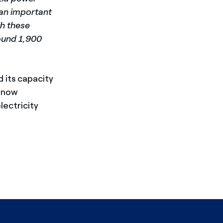
 an important
th these
round 1,900
 its capacity
s now
lectricity