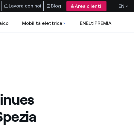
Lavora con noi
Blog
Area clienti
EN
aico
Mobilità elettrica
ENELtiPREMIA
tinues
Spezia