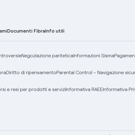
lami
Documenti Fibra
Info utili
ontroversie
Negoziazione paritetica
Informazioni Sisma
Pagamenti
bra
Diritto di ripensamento
Parental Control – Navigazione sicu
si e resi per prodotti e servizi
Informativa RAEE
Informativa Pri