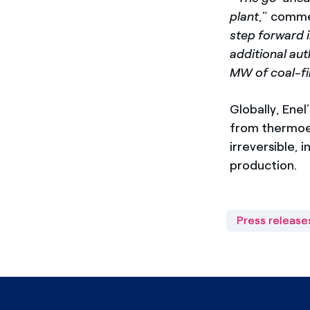
plant
,” comm
step forward i
additional au
MW of coal-fir
Globally, Ene
from thermoele
irreversible, 
production.
Press release