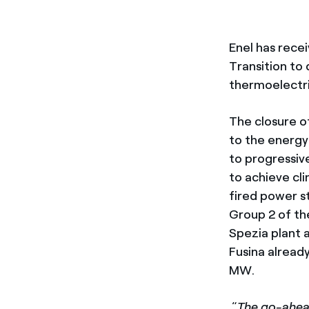
Enel has recei
Transition to
thermoelectri
The closure o
to the energy 
to progressive
to achieve cli
fired power s
Group 2 of the
Spezia plant a
Fusina alread
MW.
“
The go-ahead