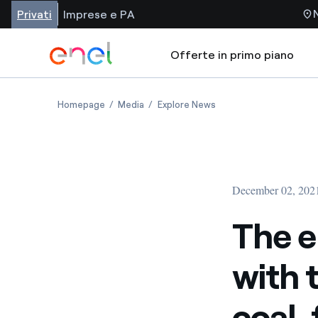
Privati
Imprese e PA
Offerte in primo piano
Homepage
Media
Explore News
December 02, 202
The e
with 
coal-