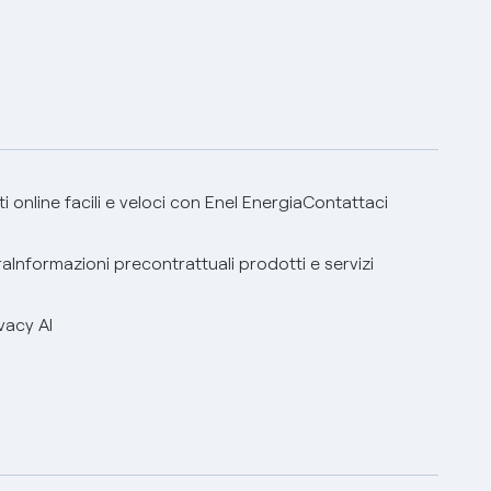
 online facili e veloci con Enel Energia
Contattaci
ra
Informazioni precontrattuali prodotti e servizi
vacy AI