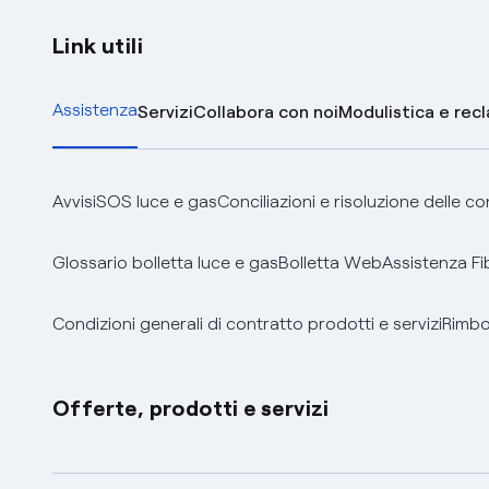
Link utili
Assistenza
Servizi
Collabora con noi
Modulistica e rec
Avvisi
SOS luce e gas
Conciliazioni e risoluzione delle c
Glossario bolletta luce e gas
Bolletta Web
Assistenza Fi
Condizioni generali di contratto prodotti e servizi
Rimbor
Offerte, prodotti e servizi