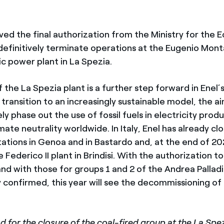
ved the final authorization from the Ministry for the E
 definitively terminate operations at the Eugenio Mont
c power plant in La Spezia.
f the La Spezia plant is a further step forward in Ene
transition to an increasingly sustainable model, the ai
ly phase out the use of fossil fuels in electricity prod
mate neutrality worldwide. In Italy, Enel has already cl
tations in Genoa and in Bastardo and, at the end of 20
 Federico II plant in Brindisi. With the authorization t
nd with those for groups 1 and 2 of the Andrea Palladi
y confirmed, this year will see the decommissioning of
 for the closure of the coal-fired group at the La Spe