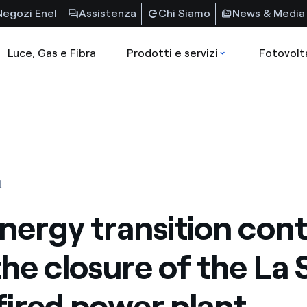
Negozi Enel
Assistenza
Chi Siamo
News & Media
Luce, Gas e Fibra
Prodotti e servizi
Fotovolt
1
nergy transition con
the closure of the La 
fired power plant