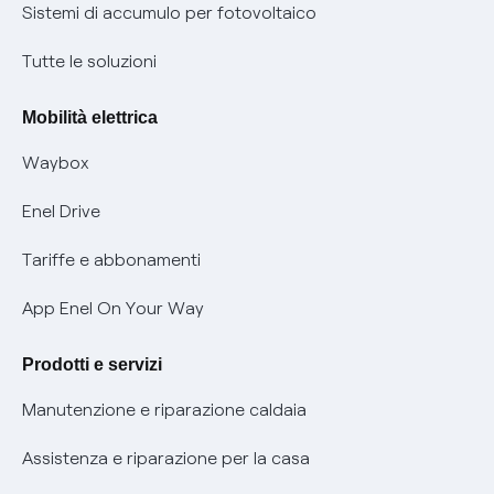
Informazioni precontrattuali prodotti e servizi
Certificazioni
Sistemi di accumulo per fotovoltaico
Condizioni generali di contratto prodotti e servizi
Nuove regole europee per la protezione dei dati
Tutte le soluzioni
Rimborsi e resi per prodotti e servizi
Offerte Placet non vulnerabili
Mobilità elettrica
Informativa RAEE
Offerta Tutela Vulnerabilità Gas
Waybox
Informativa Privacy AI
Mobilità Elettrica
Enel Drive
Phishing e truffe online
Tariffe e abbonamenti
Verifica chi ti ha chiamato
App Enel On Your Way
Agevolazione utenti con disabilità per offerte Fibra
Prodotti e servizi
Informativa RAEE
Manutenzione e riparazione caldaia
Assistenza e riparazione per la casa