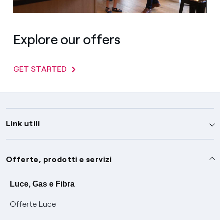
Explore our offers
GET STARTED
Link utili
Assistenza
Offerte, prodotti e servizi
Avvisi
Servizi
Luce, Gas e Fibra
Offerte Luce
SOS luce e gas
Servizio di salvaguardia
Collabora con noi