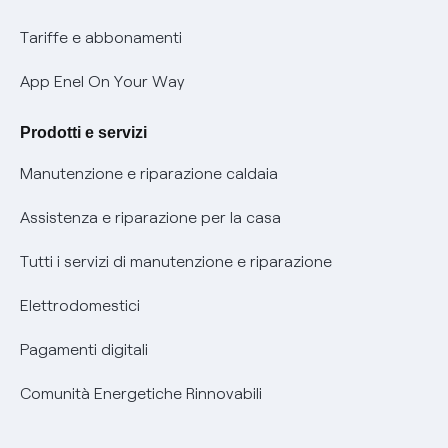
Phishing e truffe online
Tariffe e abbonamenti
Verifica chi ti ha chiamato
App Enel On Your Way
Agevolazione utenti con disabilità per offerte Fibra
Prodotti e servizi
Informativa RAEE
Manutenzione e riparazione caldaia
Assistenza e riparazione per la casa
Tutti i servizi di manutenzione e riparazione
Elettrodomestici
Pagamenti digitali
Comunità Energetiche Rinnovabili