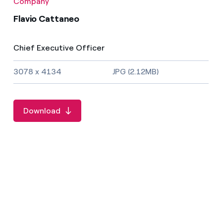
Company
Flavio Cattaneo
Chief Executive Officer
Image size and file type
3078 x 4134
JPG (2.12MB)
Download