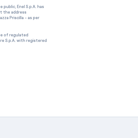
 public, Enel S.p.A. has
at the address
zza Priscilla - as per
ge of regulated
e S.p.A. with registered