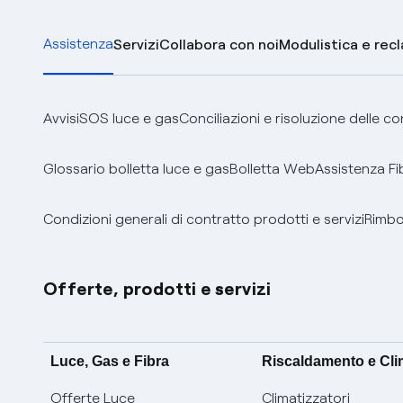
Assistenza
Servizi
Collabora con noi
Modulistica e rec
Avvisi
SOS luce e gas
Conciliazioni e risoluzione delle c
Glossario bolletta luce e gas
Bolletta Web
Assistenza Fi
Condizioni generali di contratto prodotti e servizi
Rimbor
Offerte, prodotti e servizi
Luce, Gas e Fibra
Riscaldamento e Cl
Offerte Luce
Climatizzatori