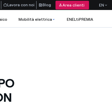
Lavora con noi
Blog
Area clienti
EN
aico
Mobilità elettrica
ENELtiPREMIA
PPO
ON