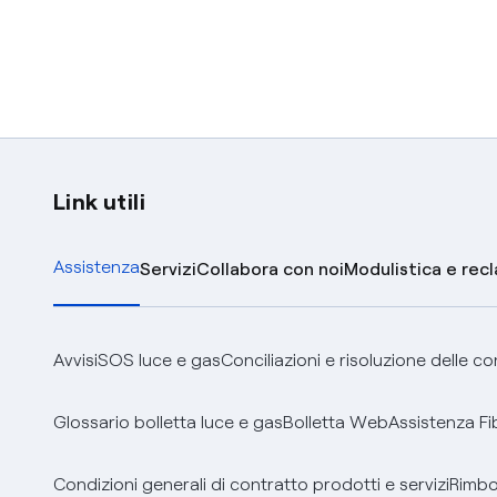
Link utili
Assistenza
Servizi
Collabora con noi
Modulistica e rec
Avvisi
SOS luce e gas
Conciliazioni e risoluzione delle c
Glossario bolletta luce e gas
Bolletta Web
Assistenza Fi
Condizioni generali di contratto prodotti e servizi
Rimbor