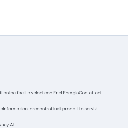
 online facili e veloci con Enel Energia
Contattaci
ra
Informazioni precontrattuali prodotti e servizi
vacy AI