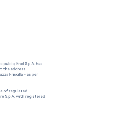
 public, Enel S.p.A. has
at the address
zza Priscilla - as per
ge of regulated
e S.p.A. with registered