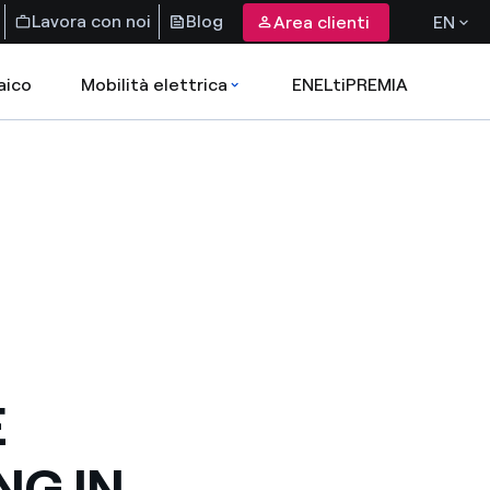
Lavora con noi
Blog
Area clienti
EN
aico
Mobilità elettrica
ENELtiPREMIA
E
NG IN