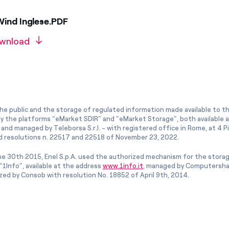
Wind Inglese.PDF
wnload
he public and the storage of regulated information made available to the
ly the platforms “eMarket SDIR” and “eMarket Storage”, both available 
and managed by Teleborsa S.r.l. - with registered office in Rome, at 4 Pia
 resolutions n. 22517 and 22518 of November 23, 2022.
e 30th 2015, Enel S.p.A. used the authorized mechanism for the stora
1Info”, available at the address
www.1info.it
, managed by Computershar
ized by Consob with resolution No. 18852 of April 9th, 2014.