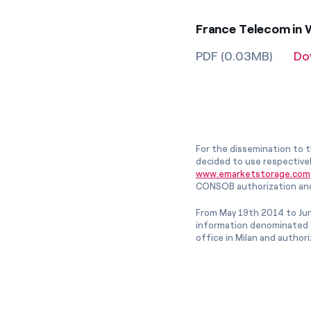
France Telecom in 
PDF (0.03MB)
Do
For the dissemination to t
decided to use respective
www.emarketstorage.com
CONSOB authorization and
From May 19th 2014 to Jun
information denominated “
office in Milan and author