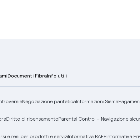
lami
Documenti Fibra
Info utili
ontroversie
Negoziazione paritetica
Informazioni Sisma
Pagamenti
bra
Diritto di ripensamento
Parental Control – Navigazione sicu
si e resi per prodotti e servizi
Informativa RAEE
Informativa Pri