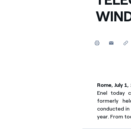
WIN
Rome, July 1,
Enel today 
formerly he
conducted in
year. From tod