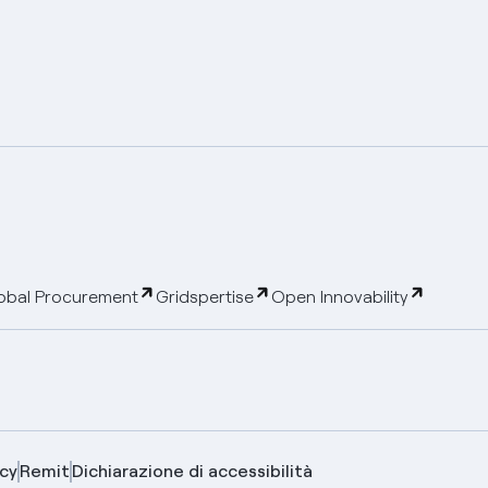
obal Procurement
Gridspertise
Open Innovability
cy
Remit
Dichiarazione di accessibilità