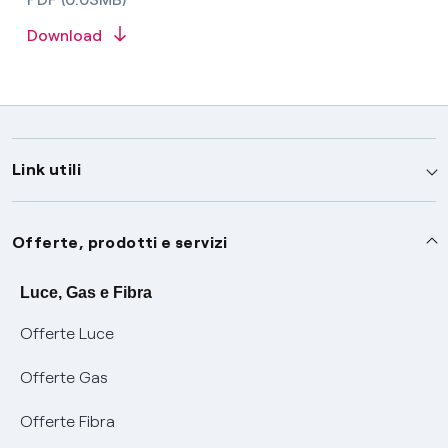
Download
Link utili
Assistenza
Offerte, prodotti e servizi
Avvisi
Servizi
Luce, Gas e Fibra
Offerte Luce
SOS luce e gas
Servizio di salvaguardia
Collabora con noi
Offerte Gas
Conciliazioni e risoluzione delle controversie
Servizio default di distribuzione
Sponsorizzazioni
Modulistica e reclami
Offerte Fibra
Negoziazione paritetica
Tutele graduali