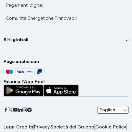
Pagamenti digitali
Comunità Energetiche Rinnovabili
Siti globali
Enel Group
Paga anche con
Enel Green Power
Global Trading
Scarica l'App Enel
Global Procurement
Gridspertise
Open Innovability
seleziona una l
English
Legal
Credits
Privacy
Società del Gruppo
Cookie Policy