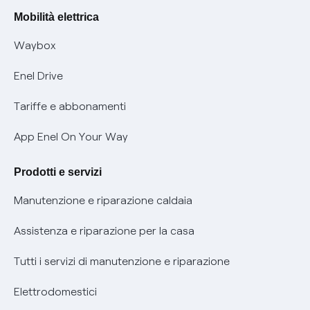
Rimborsi e resi per prodotti e servizi
Offerte Placet non vulnerabili
Mobilità elettrica
Informativa RAEE
Offerta Tutela Vulnerabilità Gas
Waybox
Informativa Privacy AI
Mobilità Elettrica
Enel Drive
Phishing e truffe online
Tariffe e abbonamenti
Verifica chi ti ha chiamato
App Enel On Your Way
Agevolazione utenti con disabilità per offerte Fibra
Prodotti e servizi
Informativa RAEE
Manutenzione e riparazione caldaia
Assistenza e riparazione per la casa
Tutti i servizi di manutenzione e riparazione
Elettrodomestici