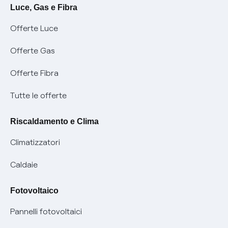
Avvisi
Servizi
Luce, Gas e Fibra
Offerte Luce
SOS luce e gas
Servizio di salvaguardia
Collabora con noi
Offerte Gas
Conciliazioni e risoluzione delle controversie
Servizio default di distribuzione
Sponsorizzazioni
Modulistica e reclami
Offerte Fibra
Negoziazione paritetica
Tutele graduali
Diventa nostro partner
Moduli e documenti
Tutte le offerte
Informazioni Sisma
Documenti Fibra
FUI
Modulistica reclami
Pagamenti online facili e veloci con Enel Energia
Riscaldamento e Clima
Trasparenza Tariffaria Fibra
Info utili
Contattaci
Climatizzatori
Trasparenza Tecnica Fibra
Piano salva Black out (PESSE)
Glossario bolletta luce e gas
Caldaie
Mix combustibili
Bolletta Web
Fotovoltaico
Evoluzione mercati al dettaglio
Assistenza Fibra
Pannelli fotovoltaici
Bollette energia elettrica e gas: cambiano i tempi di