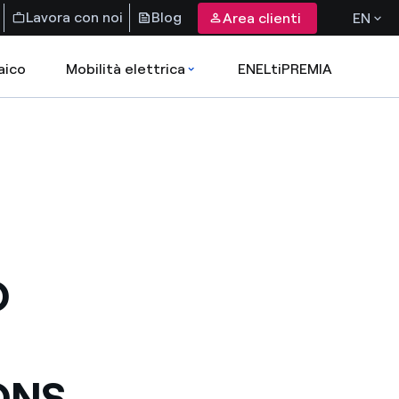
Lavora con noi
Blog
Area clienti
EN
aico
Mobilità elettrica
ENELtiPREMIA
O
ONS