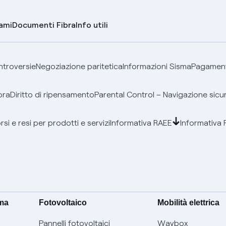
lami
Documenti Fibra
Info utili
ontroversie
Negoziazione paritetica
Informazioni Sisma
Pagamenti
bra
Diritto di ripensamento
Parental Control – Navigazione sicu
si e resi per prodotti e servizi
Informativa RAEE
Informativa 
ima
Fotovoltaico
Mobilità elettrica
Pannelli fotovoltaici
Waybox