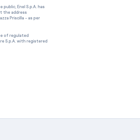
 public, Enel S.p.A. has
at the address
zza Priscilla - as per
ge of regulated
e S.p.A. with registered