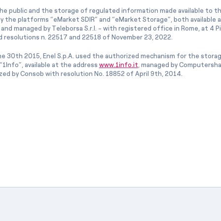
he public and the storage of regulated information made available to the
ly the platforms “eMarket SDIR” and “eMarket Storage”, both available 
and managed by Teleborsa S.r.l. - with registered office in Rome, at 4 Pia
 resolutions n. 22517 and 22518 of November 23, 2022.
e 30th 2015, Enel S.p.A. used the authorized mechanism for the stora
1Info”, available at the address
www.1info.it
, managed by Computershar
ized by Consob with resolution No. 18852 of April 9th, 2014.