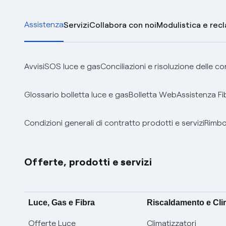
Assistenza
Servizi
Collabora con noi
Modulistica e rec
Avvisi
SOS luce e gas
Conciliazioni e risoluzione delle c
Glossario bolletta luce e gas
Bolletta Web
Assistenza Fi
Condizioni generali di contratto prodotti e servizi
Rimbor
Offerte, prodotti e servizi
Luce, Gas e Fibra
Riscaldamento e Cl
Offerte Luce
Climatizzatori