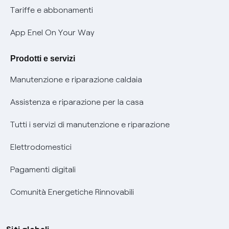
Phishing e truffe online
Tariffe e abbonamenti
Verifica chi ti ha chiamato
App Enel On Your Way
Agevolazione utenti con disabilità per offerte Fibra
Prodotti e servizi
Informativa RAEE
Manutenzione e riparazione caldaia
Assistenza e riparazione per la casa
Tutti i servizi di manutenzione e riparazione
Elettrodomestici
Pagamenti digitali
Comunità Energetiche Rinnovabili