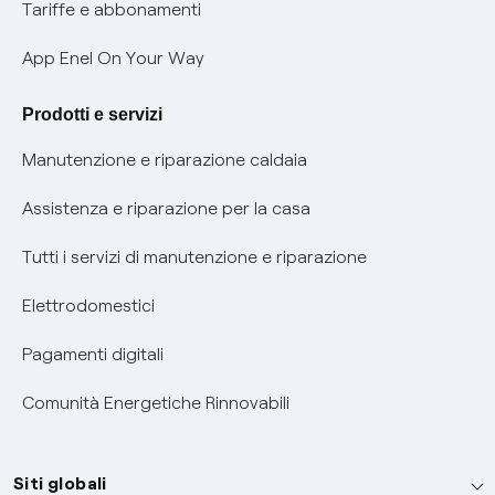
Phishing e truffe online
Tariffe e abbonamenti
Verifica chi ti ha chiamato
App Enel On Your Way
Agevolazione utenti con disabilità per offerte Fibra
Prodotti e servizi
Informativa RAEE
Manutenzione e riparazione caldaia
Assistenza e riparazione per la casa
Tutti i servizi di manutenzione e riparazione
Elettrodomestici
Pagamenti digitali
Comunità Energetiche Rinnovabili
Siti globali