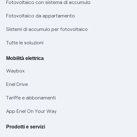
Diritto di ripensamento
prescrizione
Fotovoltaico con sistema di accumulo
Parental Control – Navigazione sicura
Remit
Fotovoltaico da appartamento
Informazioni precontrattuali prodotti e servizi
Certificazioni
Sistemi di accumulo per fotovoltaico
Condizioni generali di contratto prodotti e servizi
Nuove regole europee per la protezione dei dati
Tutte le soluzioni
Rimborsi e resi per prodotti e servizi
Offerte Placet non vulnerabili
Mobilità elettrica
Informativa RAEE
Offerta Tutela Vulnerabilità Gas
Waybox
Informativa Privacy AI
Mobilità Elettrica
Enel Drive
Phishing e truffe online
Tariffe e abbonamenti
Verifica chi ti ha chiamato
App Enel On Your Way
Agevolazione utenti con disabilità per offerte Fibra
Prodotti e servizi
Informativa RAEE