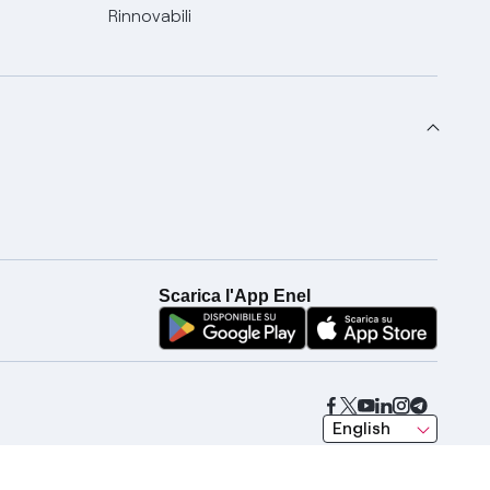
Rinnovabili
Scarica l'App Enel
seleziona una lingua
English