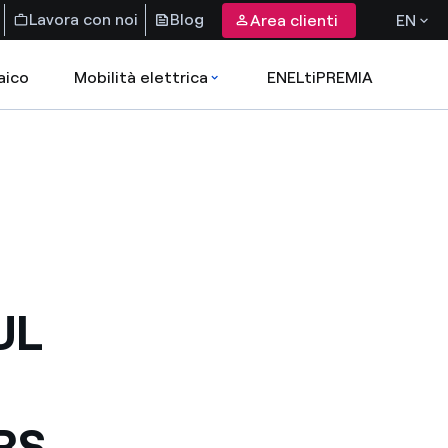
Lavora con noi
Blog
Area clienti
EN
aico
Mobilità elettrica
ENELtiPREMIA
UL
RS