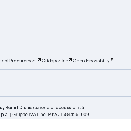
obal Procurement
Gridspertise
Open Innovability
cy
Remit
Dichiarazione di accessibilità
ia S.p.a. | Gruppo IVA Enel P.IVA 15844561009