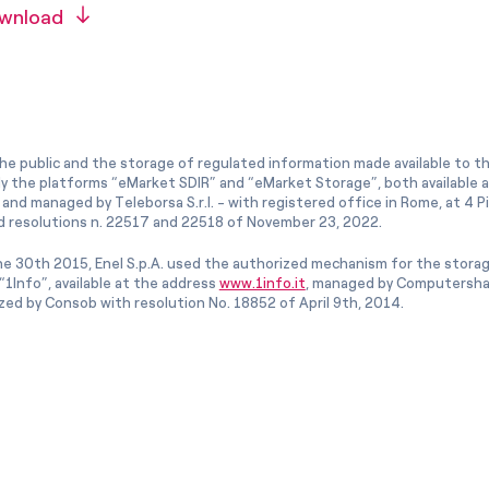
wnload
he public and the storage of regulated information made available to the
ly the platforms “eMarket SDIR” and “eMarket Storage”, both available 
and managed by Teleborsa S.r.l. - with registered office in Rome, at 4 Pia
 resolutions n. 22517 and 22518 of November 23, 2022.
e 30th 2015, Enel S.p.A. used the authorized mechanism for the stora
1Info”, available at the address
www.1info.it
, managed by Computershar
ized by Consob with resolution No. 18852 of April 9th, 2014.