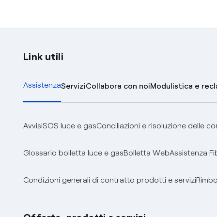
Link utili
Assistenza
Servizi
Collabora con noi
Modulistica e rec
Avvisi
SOS luce e gas
Conciliazioni e risoluzione delle c
Glossario bolletta luce e gas
Bolletta Web
Assistenza Fi
Condizioni generali di contratto prodotti e servizi
Rimbor