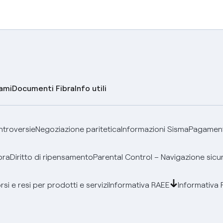
lami
Documenti Fibra
Info utili
ontroversie
Negoziazione paritetica
Informazioni Sisma
Pagamenti
bra
Diritto di ripensamento
Parental Control – Navigazione sicu
si e resi per prodotti e servizi
Informativa RAEE
Informativa 