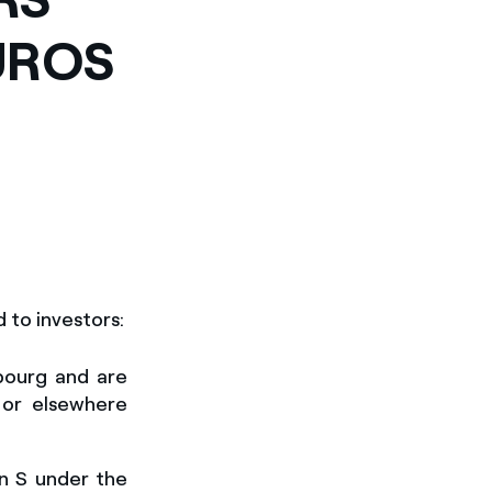
UROS
d to investors
:
bourg and are
 or elsewhere
on S under the