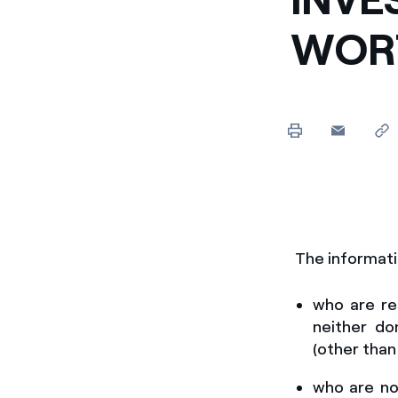
WORT
The informati
who are
re
neither do
(other than
who are not