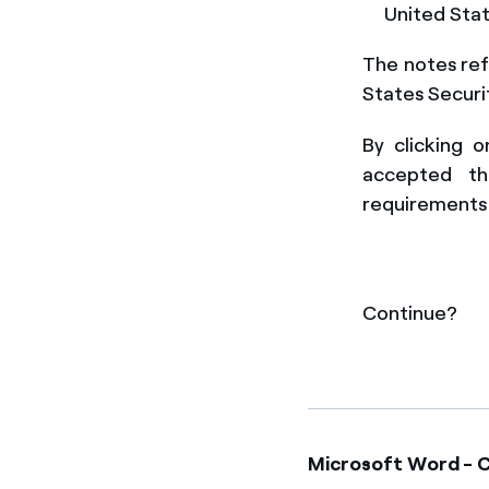
United Stat
The notes ref
States Securi
By clicking 
accepted t
requirements 
Continue?
Microsoft Word - Ch