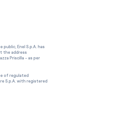
 public, Enel S.p.A. has
at the address
zza Priscilla - as per
ge of regulated
e S.p.A. with registered