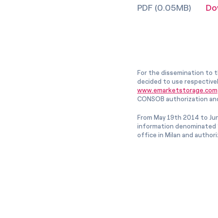
PDF (0.05MB)
Do
For the dissemination to t
decided to use respective
www.emarketstorage.com
CONSOB authorization and
From May 19th 2014 to Jun
information denominated “
office in Milan and author