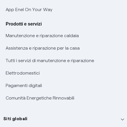
Verifica chi ti ha chiamato
App Enel On Your Way
Agevolazione utenti con disabilità per offerte Fibra
Prodotti e servizi
Informativa RAEE
Manutenzione e riparazione caldaia
Assistenza e riparazione per la casa
Tutti i servizi di manutenzione e riparazione
Elettrodomestici
Pagamenti digitali
Comunità Energetiche Rinnovabili
Siti globali