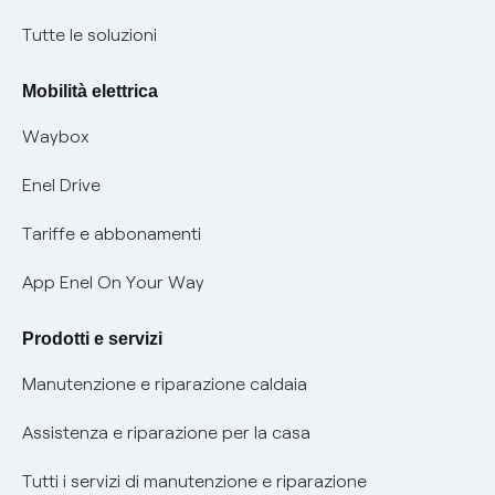
Condizioni generali di contratto prodotti e servizi
Nuove regole europee per la protezione dei dati
Tutte le soluzioni
Rimborsi e resi per prodotti e servizi
Offerte Placet non vulnerabili
Mobilità elettrica
Informativa RAEE
Offerta Tutela Vulnerabilità Gas
Waybox
Informativa Privacy AI
Mobilità Elettrica
Enel Drive
Phishing e truffe online
Tariffe e abbonamenti
Verifica chi ti ha chiamato
App Enel On Your Way
Agevolazione utenti con disabilità per offerte Fibra
Prodotti e servizi
Informativa RAEE
Manutenzione e riparazione caldaia
Assistenza e riparazione per la casa
Tutti i servizi di manutenzione e riparazione