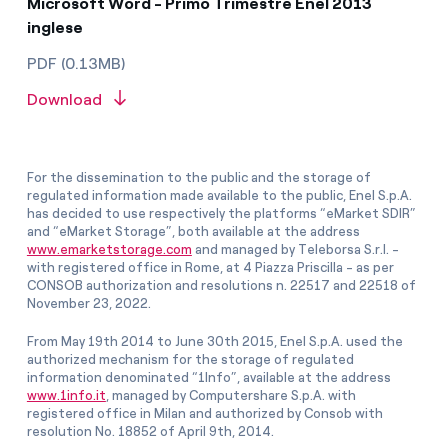
Microsoft Word - Primo Trimestre Enel 2013
inglese
PDF (0.13MB)
Download
For the dissemination to the public and the storage of
regulated information made available to the public, Enel S.p.A.
has decided to use respectively the platforms “eMarket SDIR”
and “eMarket Storage”, both available at the address
www.emarketstorage.com
and managed by Teleborsa S.r.l. -
with registered office in Rome, at 4 Piazza Priscilla - as per
CONSOB authorization and resolutions n. 22517 and 22518 of
November 23, 2022.
From May 19th 2014 to June 30th 2015, Enel S.p.A. used the
authorized mechanism for the storage of regulated
information denominated “1Info”, available at the address
www.1info.it
, managed by Computershare S.p.A. with
registered office in Milan and authorized by Consob with
resolution No. 18852 of April 9th, 2014.