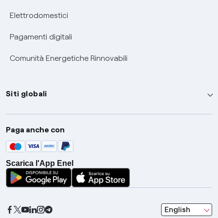
Elettrodomestici
Pagamenti digitali
Comunità Energetiche Rinnovabili
Siti globali
Enel Group
Paga anche con
Enel Green Power
Global Trading
Scarica l'App Enel
Global Procurement
Gridspertise
Open Innovability
seleziona una l
English