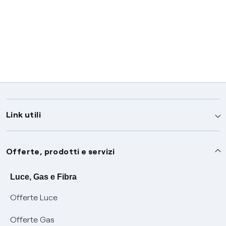
Link utili
Assistenza
Offerte, prodotti e servizi
Avvisi
Servizi
Luce, Gas e Fibra
Offerte Luce
SOS luce e gas
Servizio di salvaguardia
Collabora con noi
Offerte Gas
Conciliazioni e risoluzione delle controversie