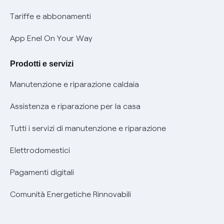
Phishing e truffe online
Tariffe e abbonamenti
Verifica chi ti ha chiamato
App Enel On Your Way
Agevolazione utenti con disabilità per offerte Fibra
Prodotti e servizi
Informativa RAEE
Manutenzione e riparazione caldaia
Assistenza e riparazione per la casa
Tutti i servizi di manutenzione e riparazione
Elettrodomestici
Pagamenti digitali
Comunità Energetiche Rinnovabili