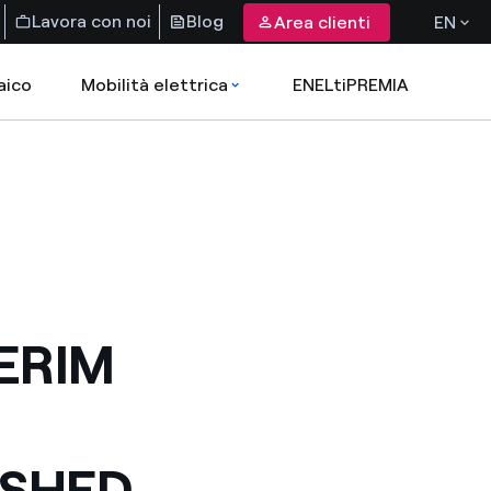
Lavora con noi
Blog
Area clienti
EN
aico
Mobilità elettrica
ENELtiPREMIA
ERIM
ISHED