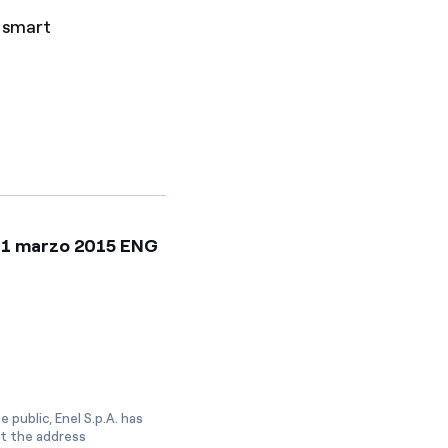
r smart
 31 marzo 2015 ENG
 public, Enel S.p.A. has
at the address