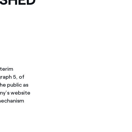
nterim
graph 5, of
he public as
ny’s website
 mechanism