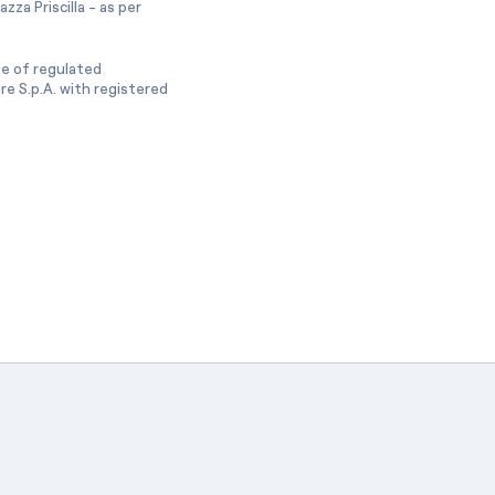
zza Priscilla - as per
ge of regulated
e S.p.A. with registered