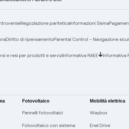
ontroversie
Negoziazione paritetica
Informazioni Sisma
Pagamenti
bra
Diritto di ripensamento
Parental Control – Navigazione sicu
si e resi per prodotti e servizi
Informativa RAEE
Informativa 
ima
Fotovoltaico
Mobilità elettrica
Pannelli fotovoltaici
Waybox
Fotovoltaico con sistema
Enel Drive