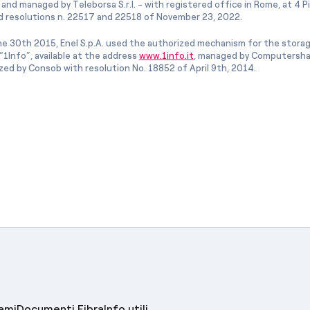
and managed by Teleborsa S.r.l. - with registered office in Rome, at 4 Pia
 resolutions n. 22517 and 22518 of November 23, 2022.
e 30th 2015, Enel S.p.A. used the authorized mechanism for the stora
1Info”, available at the address
www.1info.it
, managed by Computershar
ized by Consob with resolution No. 18852 of April 9th, 2014.
lami
Documenti Fibra
Info utili