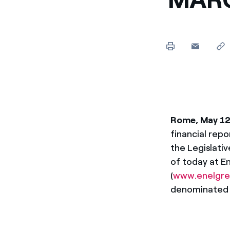
Rome, May 12
financial repo
the Legislativ
of today at E
(
www.enelgr
denominated "