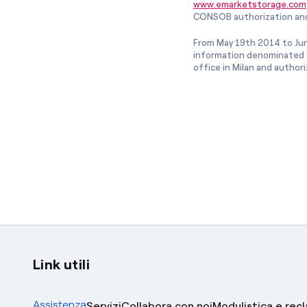
www.emarketstorage.com
CONSOB authorization and
From May 19th 2014 to Jun
information denominated “
office in Milan and author
Link utili
Assistenza
Servizi
Collabora con noi
Modulistica e rec