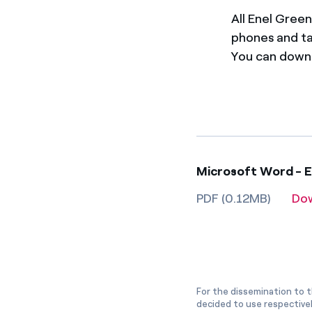
All Enel Green
phones and t
You can downl
Microsoft Word - E
PDF (0.12MB)
Do
For the dissemination to t
decided to use respective