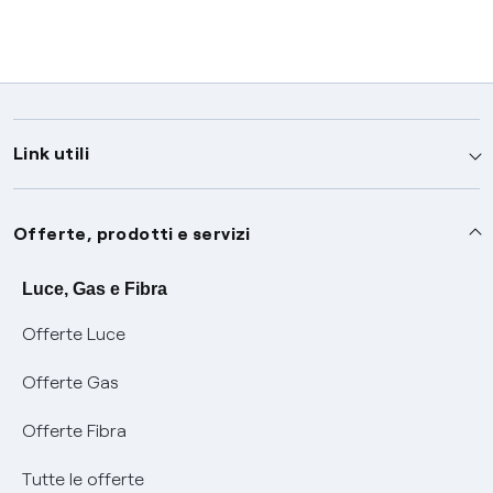
Link utili
Assistenza
Offerte, prodotti e servizi
Avvisi
Servizi
Luce, Gas e Fibra
Offerte Luce
SOS luce e gas
Servizio di salvaguardia
Collabora con noi
Offerte Gas
Conciliazioni e risoluzione delle controversie
Servizio default di distribuzione
Sponsorizzazioni
Modulistica e reclami
Offerte Fibra
Negoziazione paritetica
Tutele graduali
Diventa nostro partner
Moduli e documenti
Tutte le offerte
Informazioni Sisma
Documenti Fibra