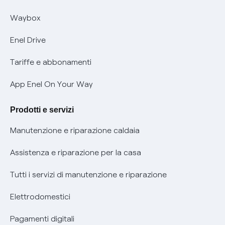
Informativa RAEE
Offerta Tutela Vulnerabilità Gas
Waybox
Informativa Privacy AI
Mobilità Elettrica
Enel Drive
Phishing e truffe online
Tariffe e abbonamenti
Verifica chi ti ha chiamato
App Enel On Your Way
Agevolazione utenti con disabilità per offerte Fibra
Prodotti e servizi
Informativa RAEE
Manutenzione e riparazione caldaia
Assistenza e riparazione per la casa
Tutti i servizi di manutenzione e riparazione
Elettrodomestici
Pagamenti digitali