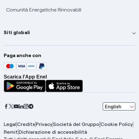
Comunità Energetiche Rinnovabili
Siti globali
Enel Group
Paga anche con
Enel Green Power
Global Trading
Scarica l'App Enel
Global Procurement
Gridspertise
Open Innovability
seleziona una l
English
Legal
Credits
Privacy
Società del Gruppo
Cookie Policy
Remit
Dichiarazione di accessibilità