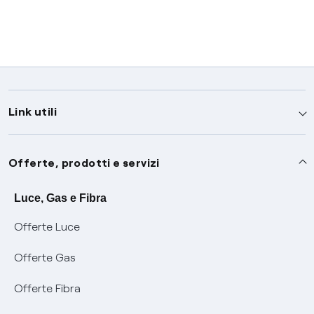
Link utili
Assistenza
Offerte, prodotti e servizi
Avvisi
Servizi
Luce, Gas e Fibra
Offerte Luce
SOS luce e gas
Servizio di salvaguardia
Collabora con noi
Offerte Gas
Conciliazioni e risoluzione delle controversie
Servizio default di distribuzione
Sponsorizzazioni
Modulistica e reclami
Offerte Fibra
Negoziazione paritetica
Tutele graduali
Diventa nostro partner