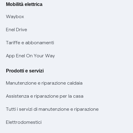
Rimborsi e resi per prodotti e servizi
Offerte Placet non vulnerabili
Mobilità elettrica
Informativa RAEE
Offerta Tutela Vulnerabilità Gas
Waybox
Informativa Privacy AI
Mobilità Elettrica
Enel Drive
Phishing e truffe online
Tariffe e abbonamenti
Verifica chi ti ha chiamato
App Enel On Your Way
Agevolazione utenti con disabilità per offerte Fibra
Prodotti e servizi
Informativa RAEE
Manutenzione e riparazione caldaia
Assistenza e riparazione per la casa
Tutti i servizi di manutenzione e riparazione
Elettrodomestici