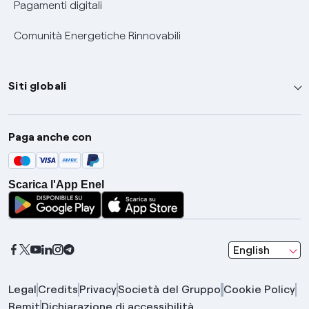
Pagamenti digitali
Comunità Energetiche Rinnovabili
Siti globali
Enel Group
Paga anche con
Enel Green Power
Global Trading
Scarica l'App Enel
Global Procurement
Gridspertise
Open Innovability
seleziona una l
English
Legal
Credits
Privacy
Società del Gruppo
Cookie Policy
Remit
Dichiarazione di accessibilità