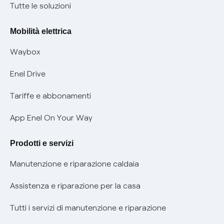
Condizioni generali di contratto prodotti e servizi
Nuove regole europee per la protezione dei dati
Tutte le soluzioni
Rimborsi e resi per prodotti e servizi
Offerte Placet non vulnerabili
Mobilità elettrica
Informativa RAEE
Offerta Tutela Vulnerabilità Gas
Waybox
Informativa Privacy AI
Mobilità Elettrica
Enel Drive
Phishing e truffe online
Tariffe e abbonamenti
Verifica chi ti ha chiamato
App Enel On Your Way
Agevolazione utenti con disabilità per offerte Fibra
Prodotti e servizi
Informativa RAEE
Manutenzione e riparazione caldaia
Assistenza e riparazione per la casa
Tutti i servizi di manutenzione e riparazione