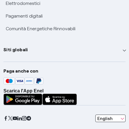
Elettrodomestici
Pagamenti digitali
Comunità Energetiche Rinnovabili
Siti globali
Enel Group
Paga anche con
Enel Green Power
Global Trading
Scarica l'App Enel
Global Procurement
Gridspertise
Open Innovability
seleziona una l
English