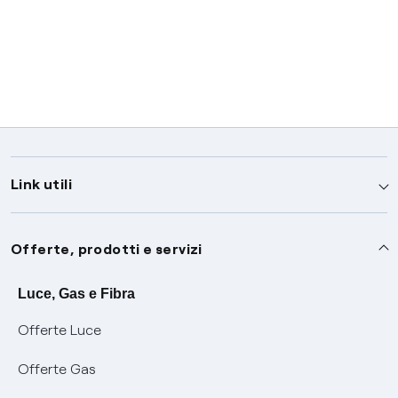
Link utili
Assistenza
Offerte, prodotti e servizi
Avvisi
Servizi
Luce, Gas e Fibra
Offerte Luce
SOS luce e gas
Servizio di salvaguardia
Collabora con noi
Offerte Gas
Conciliazioni e risoluzione delle controversie
Servizio default di distribuzione
Sponsorizzazioni
Modulistica e reclami