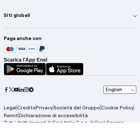
Siti globali
Enel Group
Paga anche con
Enel Green Power
Global Trading
Scarica l'App Enel
Global Procurement
Gridspertise
Open Innovability
seleziona una l
English
Legal
Credits
Privacy
Società del Gruppo
Cookie Policy
Remit
Dichiarazione di accessibilità
Tutti i diritti riservati © Enel Italia S.p.a. © Enel Energia
S.p.a. | Gruppo IVA Enel P.IVA 15844561009