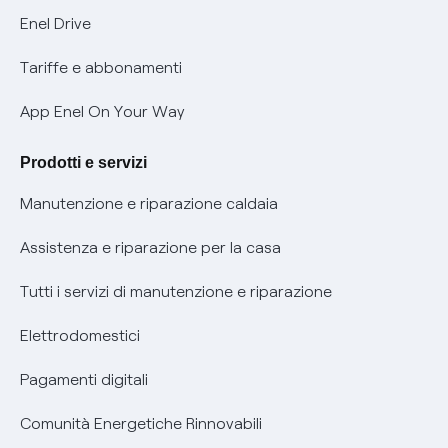
Informativa Privacy AI
Mobilità Elettrica
Enel Drive
Phishing e truffe online
Tariffe e abbonamenti
Verifica chi ti ha chiamato
App Enel On Your Way
Agevolazione utenti con disabilità per offerte Fibra
Prodotti e servizi
Informativa RAEE
Manutenzione e riparazione caldaia
Assistenza e riparazione per la casa
Tutti i servizi di manutenzione e riparazione
Elettrodomestici
Pagamenti digitali
Comunità Energetiche Rinnovabili