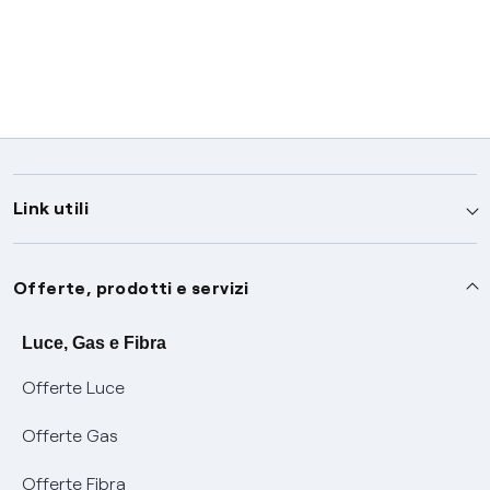
Link utili
Assistenza
Offerte, prodotti e servizi
Avvisi
Servizi
Luce, Gas e Fibra
Offerte Luce
SOS luce e gas
Servizio di salvaguardia
Collabora con noi
Offerte Gas
Conciliazioni e risoluzione delle controversie
Servizio default di distribuzione
Sponsorizzazioni
Modulistica e reclami
Offerte Fibra
Negoziazione paritetica