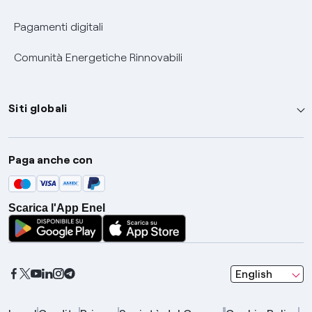
Pagamenti digitali
Comunità Energetiche Rinnovabili
Siti globali
Enel Group
Paga anche con
Enel Green Power
Global Trading
Scarica l'App Enel
Global Procurement
Gridspertise
Open Innovability
seleziona una l
English