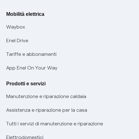
Rimborsi e resi per prodotti e servizi
Offerte Placet non vulnerabili
Mobilità elettrica
Informativa RAEE
Offerta Tutela Vulnerabilità Gas
Waybox
Informativa Privacy AI
Mobilità Elettrica
Enel Drive
Phishing e truffe online
Tariffe e abbonamenti
Verifica chi ti ha chiamato
App Enel On Your Way
Agevolazione utenti con disabilità per offerte Fibra
Prodotti e servizi
Informativa RAEE
Manutenzione e riparazione caldaia
Assistenza e riparazione per la casa
Tutti i servizi di manutenzione e riparazione
Elettrodomestici