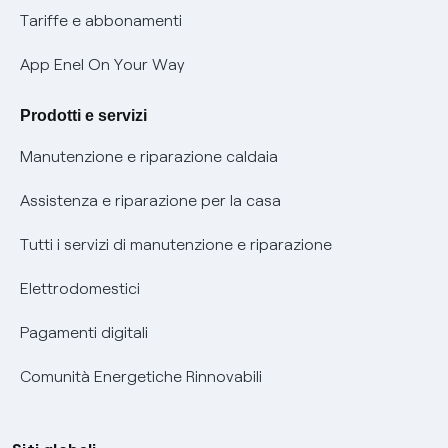
Phishing e truffe online
Tariffe e abbonamenti
Verifica chi ti ha chiamato
App Enel On Your Way
Agevolazione utenti con disabilità per offerte Fibra
Prodotti e servizi
Informativa RAEE
Manutenzione e riparazione caldaia
Assistenza e riparazione per la casa
Tutti i servizi di manutenzione e riparazione
Elettrodomestici
Pagamenti digitali
Comunità Energetiche Rinnovabili