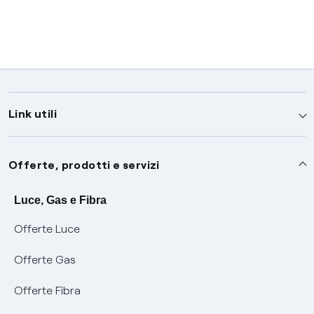
Link utili
Assistenza
Offerte, prodotti e servizi
Avvisi
Servizi
Luce, Gas e Fibra
Offerte Luce
SOS luce e gas
Servizio di salvaguardia
Collabora con noi
Offerte Gas
Conciliazioni e risoluzione delle controversie
Servizio default di distribuzione
Sponsorizzazioni
Modulistica e reclami
Offerte Fibra
Negoziazione paritetica
Tutele graduali
Diventa nostro partner