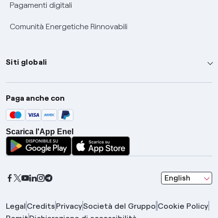
Pagamenti digitali
Comunità Energetiche Rinnovabili
Siti globali
Enel Group
Paga anche con
Enel Green Power
Global Trading
Scarica l'App Enel
Global Procurement
Gridspertise
Open Innovability
seleziona una l
English
Legal
Credits
Privacy
Società del Gruppo
Cookie Policy