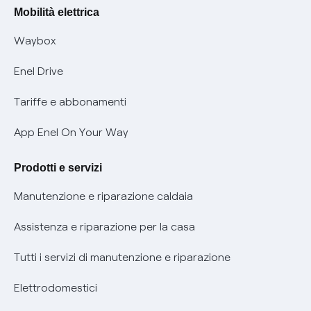
Rimborsi e resi per prodotti e servizi
Offerte Placet non vulnerabili
Mobilità elettrica
Informativa RAEE
Offerta Tutela Vulnerabilità Gas
Waybox
Informativa Privacy AI
Mobilità Elettrica
Enel Drive
Phishing e truffe online
Tariffe e abbonamenti
Verifica chi ti ha chiamato
App Enel On Your Way
Agevolazione utenti con disabilità per offerte Fibra
Prodotti e servizi
Informativa RAEE
Manutenzione e riparazione caldaia
Assistenza e riparazione per la casa
Tutti i servizi di manutenzione e riparazione
Elettrodomestici