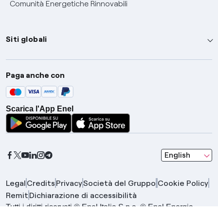
Comunità Energetiche Rinnovabili
Siti globali
Enel Group
Paga anche con
Enel Green Power
Global Trading
Scarica l'App Enel
Global Procurement
Gridspertise
Open Innovability
seleziona una l
English
Legal
Credits
Privacy
Società del Gruppo
Cookie Policy
Remit
Dichiarazione di accessibilità
Tutti i diritti riservati © Enel Italia S.p.a. © Enel Energia