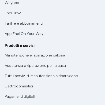
Informativa RAEE
Offerta Tutela Vulnerabilità Gas
Waybox
Informativa Privacy AI
Mobilità Elettrica
Enel Drive
Phishing e truffe online
Tariffe e abbonamenti
Verifica chi ti ha chiamato
App Enel On Your Way
Agevolazione utenti con disabilità per offerte Fibra
Prodotti e servizi
Informativa RAEE
Manutenzione e riparazione caldaia
Assistenza e riparazione per la casa
Tutti i servizi di manutenzione e riparazione
Elettrodomestici
Pagamenti digitali