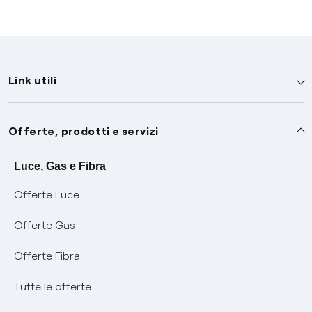
Link utili
Assistenza
Offerte, prodotti e servizi
Avvisi
Servizi
Luce, Gas e Fibra
Offerte Luce
SOS luce e gas
Servizio di salvaguardia
Collabora con noi
Offerte Gas
Conciliazioni e risoluzione delle controversie
Servizio default di distribuzione
Sponsorizzazioni
Modulistica e reclami
Offerte Fibra
Negoziazione paritetica
Tutele graduali
Diventa nostro partner
Moduli e documenti
Tutte le offerte
Informazioni Sisma
Documenti Fibra
FUI