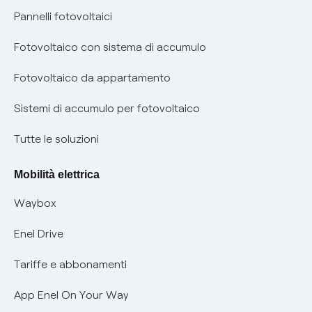
Assistenza Fibra
Pannelli fotovoltaici
Bollette energia elettrica e gas: cambiano i tempi di
Diritto di ripensamento
prescrizione
Fotovoltaico con sistema di accumulo
Parental Control – Navigazione sicura
Remit
Fotovoltaico da appartamento
Informazioni precontrattuali prodotti e servizi
Certificazioni
Sistemi di accumulo per fotovoltaico
Condizioni generali di contratto prodotti e servizi
Nuove regole europee per la protezione dei dati
Tutte le soluzioni
Rimborsi e resi per prodotti e servizi
Offerte Placet non vulnerabili
Mobilità elettrica
Informativa RAEE
Offerta Tutela Vulnerabilità Gas
Waybox
Informativa Privacy AI
Mobilità Elettrica
Enel Drive
Phishing e truffe online
Tariffe e abbonamenti
Verifica chi ti ha chiamato
App Enel On Your Way