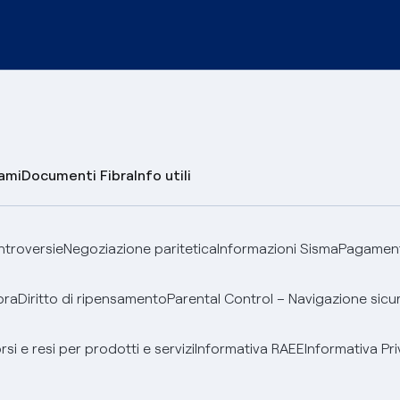
lami
Documenti Fibra
Info utili
ontroversie
Negoziazione paritetica
Informazioni Sisma
Pagamenti
bra
Diritto di ripensamento
Parental Control – Navigazione sicu
si e resi per prodotti e servizi
Informativa RAEE
Informativa Pri