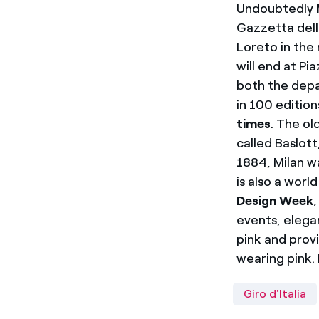
Undoubtedly
Gazzetta dell
Loreto in the
will end at P
both the depar
in 100 edition
times
. The ol
called Baslott
1884, Milan wa
is also a worl
Design Week
events, elegan
pink and provi
wearing pink.
Giro d'Italia