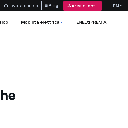
Lavora con noi
Blog
Area clienti
EN
aico
Mobilità elettrica
ENELtiPREMIA
the