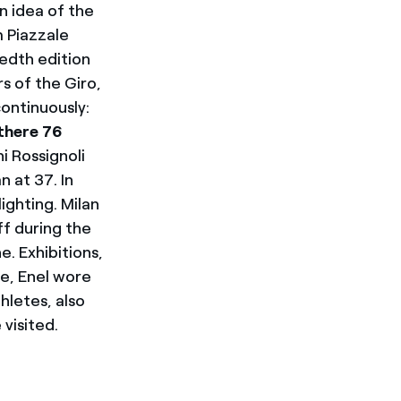
idea of ​​the
m Piazzale
redth edition
ars of the Giro,
continuously:
 there 76
ni Rossignoli
n at 37. In
ighting. Milan
off during the
. Exhibitions,
ne, Enel wore
hletes, also
visited.