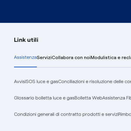
Link utili
Assistenza
Servizi
Collabora con noi
Modulistica e rec
Avvisi
SOS luce e gas
Conciliazioni e risoluzione delle c
Glossario bolletta luce e gas
Bolletta Web
Assistenza Fi
Condizioni generali di contratto prodotti e servizi
Rimbor