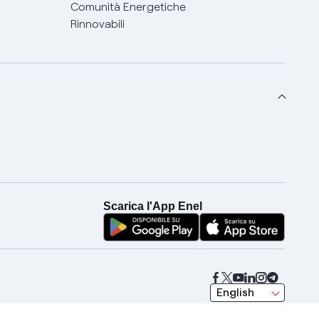
Comunità Energetiche
Rinnovabili
Scarica l'App Enel
seleziona una lingua
English