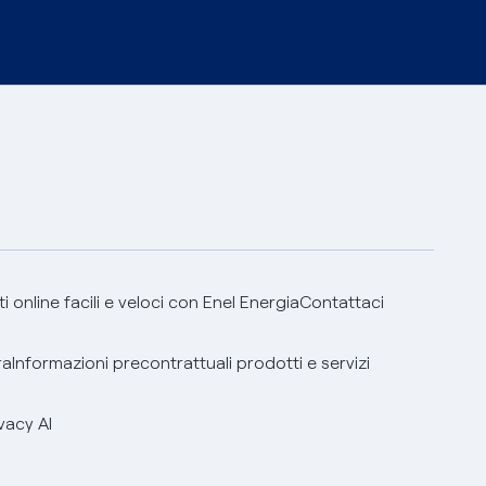
 online facili e veloci con Enel Energia
Contattaci
ra
Informazioni precontrattuali prodotti e servizi
vacy AI