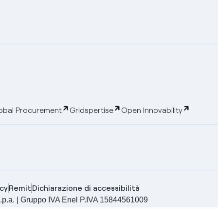
obal Procurement
Gridspertise
Open Innovability
cy
Remit
Dichiarazione di accessibilità
ia S.p.a. | Gruppo IVA Enel P.IVA 15844561009