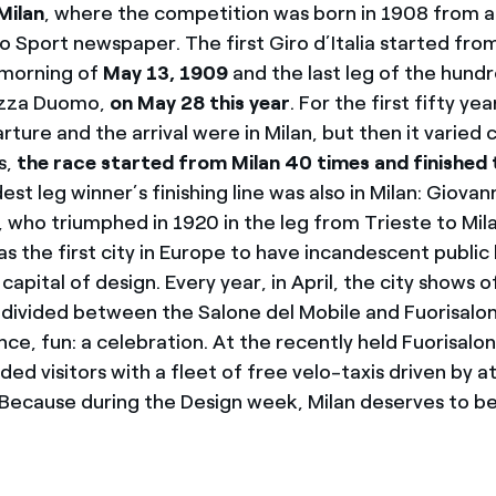
Milan
, where the competition was born in 1908 from an 
o Sport newspaper. The first Giro d’Italia started fro
 morning of
May 13, 1909
and the last leg of the hund
iazza Duomo,
on May 28 this year
. For the first fifty ye
ture and the arrival were in Milan, but then it varied 
s,
the race started from Milan 40 times and finished
dest leg winner’s finishing line was also in Milan: Giovan
, who triumphed in 1920 in the leg from Trieste to Mila
s the first city in Europe to have incandescent public l
d capital of design. Every year, in April, the city shows 
, divided between the Salone del Mobile and Fuorisalone
ce, fun: a celebration. At the recently held Fuorisalo
ded visitors with a fleet of free velo-taxis driven by at
 Because during the Design week, Milan deserves to be 