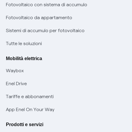
Diritto di ripensamento
prescrizione
Fotovoltaico con sistema di accumulo
Parental Control – Navigazione sicura
Remit
Fotovoltaico da appartamento
Informazioni precontrattuali prodotti e servizi
Certificazioni
Sistemi di accumulo per fotovoltaico
Condizioni generali di contratto prodotti e servizi
Nuove regole europee per la protezione dei dati
Tutte le soluzioni
Rimborsi e resi per prodotti e servizi
Offerte Placet non vulnerabili
Mobilità elettrica
Informativa RAEE
Offerta Tutela Vulnerabilità Gas
Waybox
Informativa Privacy AI
Mobilità Elettrica
Enel Drive
Phishing e truffe online
Tariffe e abbonamenti
Verifica chi ti ha chiamato
App Enel On Your Way
Agevolazione utenti con disabilità per offerte Fibra
Prodotti e servizi