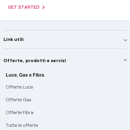
GET STARTED
Link utili
Assistenza
Offerte, prodotti e servizi
Avvisi
Servizi
Luce, Gas e Fibra
Offerte Luce
SOS luce e gas
Servizio di salvaguardia
Collabora con noi
Offerte Gas
Conciliazioni e risoluzione delle controversie
Servizio default di distribuzione
Sponsorizzazioni
Modulistica e reclami
Offerte Fibra
Negoziazione paritetica
Tutele graduali
Diventa nostro partner
Moduli e documenti
Tutte le offerte
Informazioni Sisma
Documenti Fibra
FUI