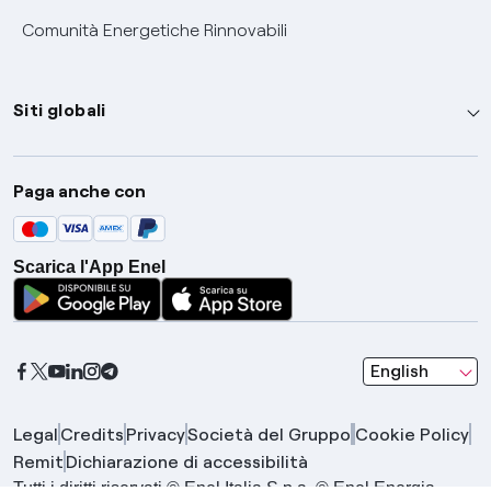
Comunità Energetiche Rinnovabili
Siti globali
Enel Group
Paga anche con
Enel Green Power
Global Trading
Scarica l'App Enel
Global Procurement
Gridspertise
Open Innovability
seleziona una l
English
Legal
Credits
Privacy
Società del Gruppo
Cookie Policy
Remit
Dichiarazione di accessibilità
Tutti i diritti riservati © Enel Italia S.p.a. © Enel Energia