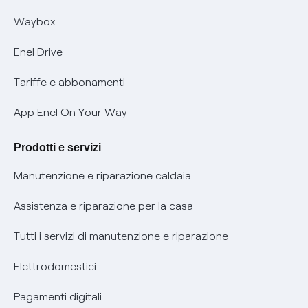
Informativa RAEE
Offerta Tutela Vulnerabilità Gas
Waybox
Informativa Privacy AI
Mobilità Elettrica
Enel Drive
Phishing e truffe online
Tariffe e abbonamenti
Verifica chi ti ha chiamato
App Enel On Your Way
Agevolazione utenti con disabilità per offerte Fibra
Prodotti e servizi
Informativa RAEE
Manutenzione e riparazione caldaia
Assistenza e riparazione per la casa
Tutti i servizi di manutenzione e riparazione
Elettrodomestici
Pagamenti digitali