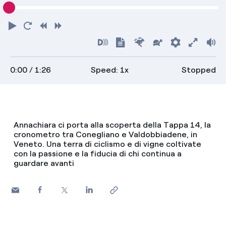
Play
Restart
Rewind
Forward
Turn
Show
Faster
Slower
Preferenc
Enter
Vo
on
transcript
full
0:00
/ 1:26
Speed: 1x
Stopped
descriptions
screen
Annachiara ci porta alla scoperta della Tappa 14, la
cronometro tra Conegliano e Valdobbiadene, in
Veneto. Una terra di ciclismo e di vigne coltivate
con la passione e la fiducia di chi continua a
guardare avanti