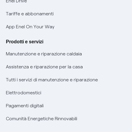
Enel Drive
Phishing e truffe online
Tariffe e abbonamenti
Verifica chi ti ha chiamato
App Enel On Your Way
Agevolazione utenti con disabilità per offerte Fibra
Prodotti e servizi
Informativa RAEE
Manutenzione e riparazione caldaia
Assistenza e riparazione per la casa
Tutti i servizi di manutenzione e riparazione
Elettrodomestici
Pagamenti digitali
Comunità Energetiche Rinnovabili