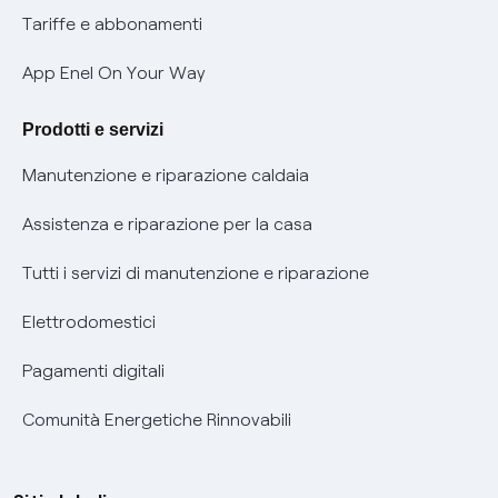
Phishing e truffe online
Tariffe e abbonamenti
Verifica chi ti ha chiamato
App Enel On Your Way
Agevolazione utenti con disabilità per offerte Fibra
Prodotti e servizi
Informativa RAEE
Manutenzione e riparazione caldaia
Assistenza e riparazione per la casa
Tutti i servizi di manutenzione e riparazione
Elettrodomestici
Pagamenti digitali
Comunità Energetiche Rinnovabili